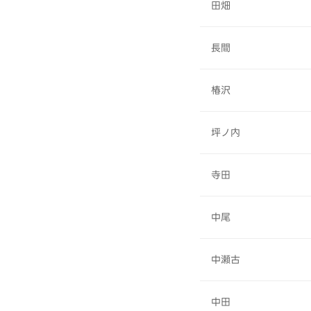
田畑
長間
椿沢
坪ノ内
寺田
中尾
中瀬古
中田