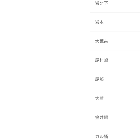
岩ケ下
岩本
大荒古
尾村崎
尾郎
大芦
金井場
カル桶