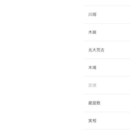
川畑
木崩
北大荒古
木場
京塚
蔵屋敷
実相