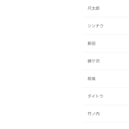
尺太郎
シンチウ
新田
蝉ケ沢
前後
タイトウ
竹ノ内