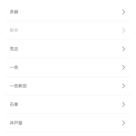
赤崩
新井
荒古
一色
一色新田
石車
井戸屋