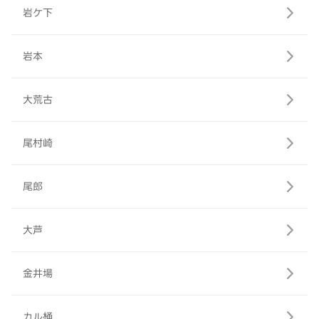
岩ケ下
岩本
大荒古
尾村崎
尾郎
大芦
金井場
カル桶