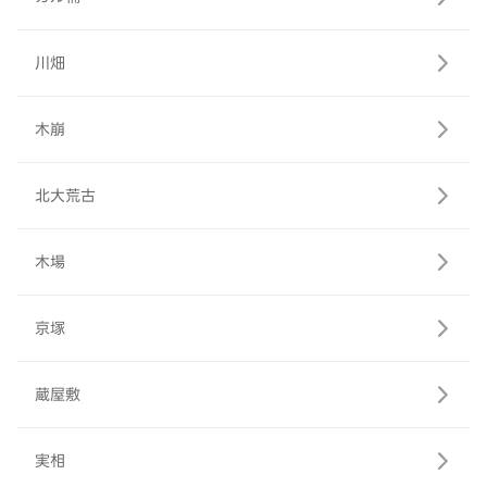
川畑
木崩
北大荒古
木場
京塚
蔵屋敷
実相