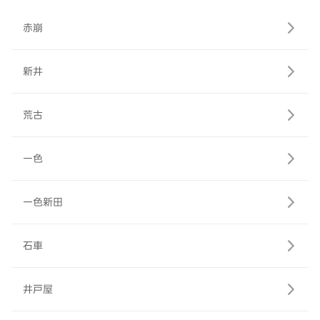
赤崩
新井
荒古
一色
一色新田
石車
井戸屋