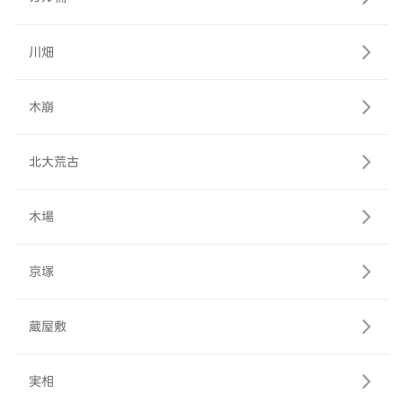
川畑
木崩
北大荒古
木場
京塚
蔵屋敷
実相