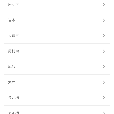
岩ケ下
岩本
大荒古
尾村崎
尾郎
大芦
金井場
カル桶