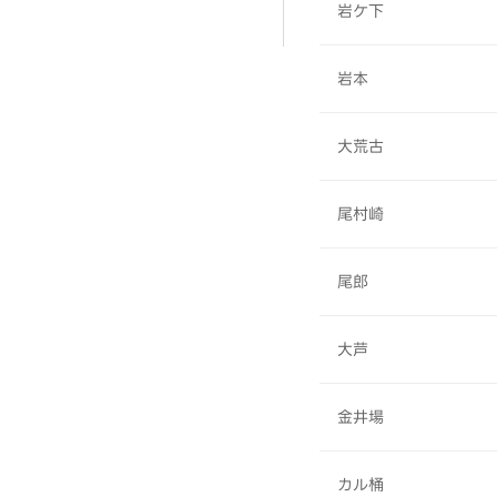
岩ケ下
岩本
大荒古
尾村崎
尾郎
大芦
金井場
カル桶