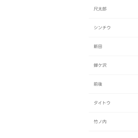
尺太郎
シンチウ
新田
蝉ケ沢
前後
タイトウ
竹ノ内