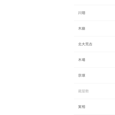
川畑
木崩
北大荒古
木場
京塚
蔵屋敷
実相