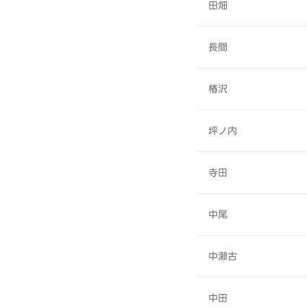
田畑
長間
椿沢
坪ノ内
寺田
中尾
中瀬古
中田