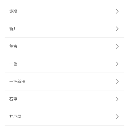
赤崩
新井
荒古
一色
一色新田
石車
井戸屋