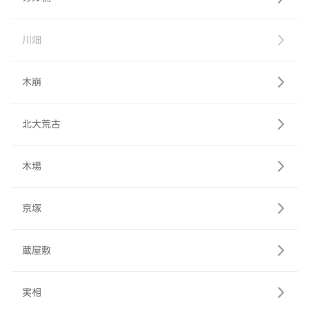
川畑
木崩
北大荒古
木場
京塚
蔵屋敷
実相