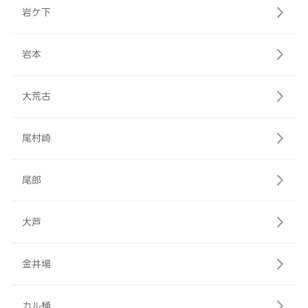
岩ケ下
岩本
大荒古
尾村崎
尾郎
大芦
金井場
カル桶