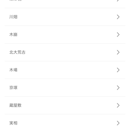
川畑
木崩
北大荒古
木場
京塚
蔵屋敷
実相