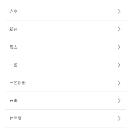
赤崩
新井
荒古
一色
一色新田
石車
井戸屋