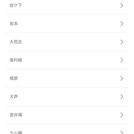
岩ケ下
岩本
大荒古
尾村崎
尾郎
大芦
金井場
カル桶