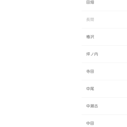
田畑
長間
椿沢
坪ノ内
寺田
中尾
中瀬古
中田