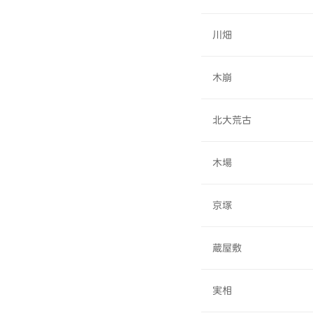
川畑
木崩
北大荒古
木場
京塚
蔵屋敷
実相