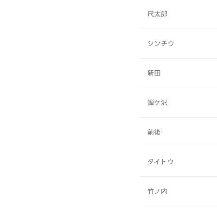
尺太郎
シンチウ
新田
蝉ケ沢
前後
タイトウ
竹ノ内