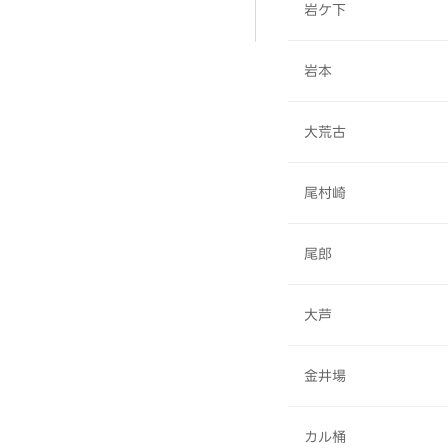
岩ケ下
岩本
大荒古
尾村崎
尾郎
大芦
金井場
カル桶