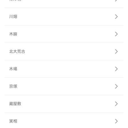
川畑
木崩
北大荒古
木場
京塚
蔵屋敷
実相