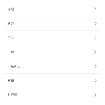
赤崩
新井
荒古
一色
一色新田
石車
井戸屋