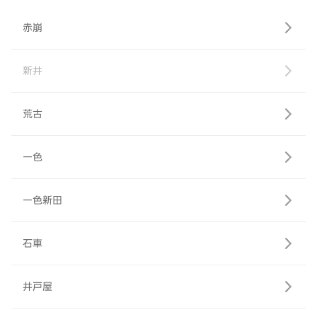
赤崩
新井
荒古
一色
一色新田
石車
井戸屋