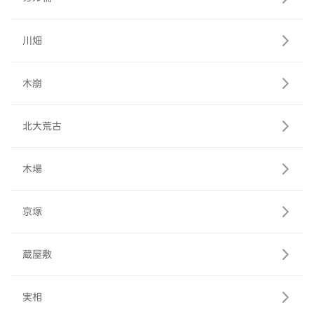
川畑
木崩
北大荒古
木場
京塚
蔵屋敷
実相