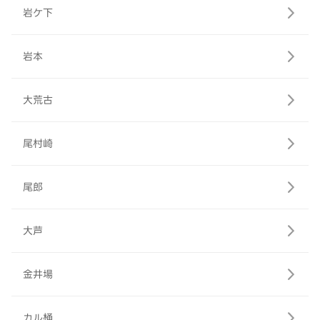
岩ケ下
岩本
大荒古
尾村崎
尾郎
大芦
金井場
カル桶