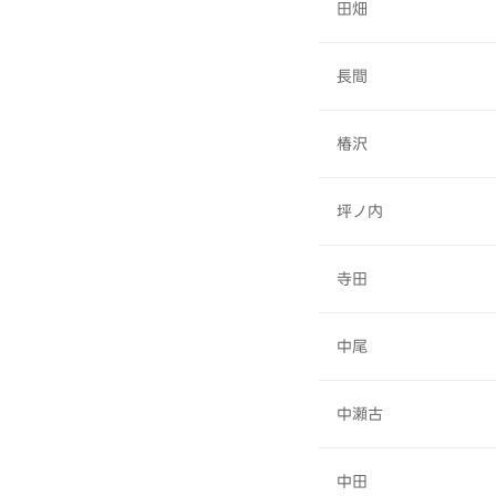
田畑
長間
椿沢
坪ノ内
寺田
中尾
中瀬古
中田