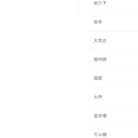
岩ケ下
岩本
大荒古
尾村崎
尾郎
大芦
金井場
カル桶