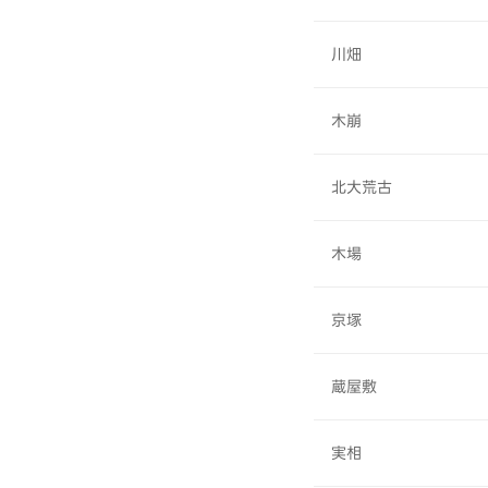
川畑
木崩
北大荒古
木場
京塚
蔵屋敷
実相