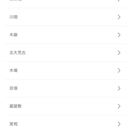
川畑
木崩
北大荒古
木場
京塚
蔵屋敷
実相