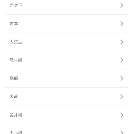
岩ケ下
岩本
大荒古
尾村崎
尾郎
大芦
金井場
カル桶