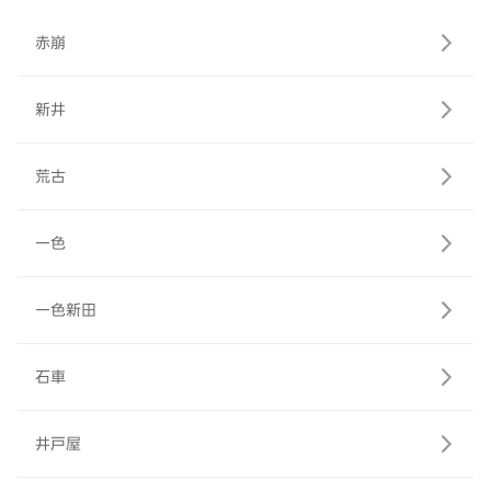
赤崩
新井
荒古
一色
一色新田
石車
井戸屋