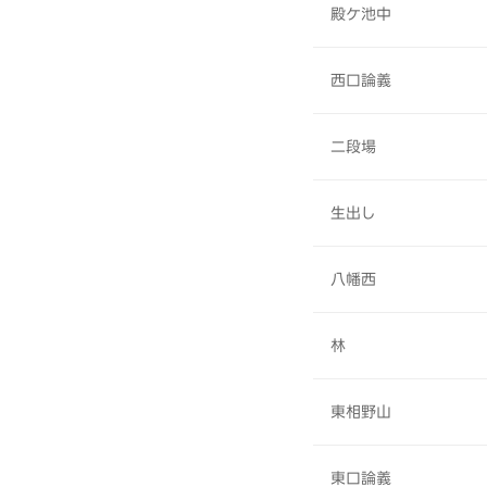
殿ケ池中
西口論義
二段場
生出し
八幡西
林
東相野山
東口論義