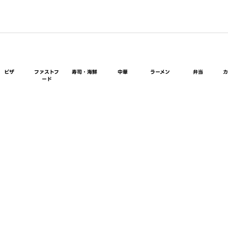
ピザ
ファストフ
寿司・海鮮
中華
ラーメン
弁当
ード