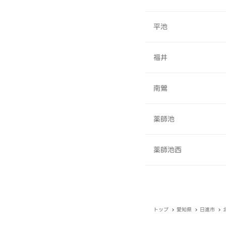
平池
福井
南鶯
薬師池
薬師池西
トップ
愛知県
日進市