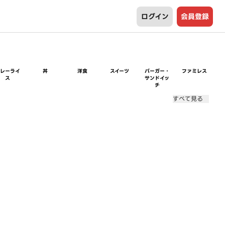
ログイン
会員登録
カレーライ
丼
洋食
スイーツ
バーガー・
ファミレス
ス
サンドイッ
チ
すべて見る