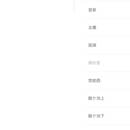
金萩
北鶯
狐塚
黒砂雲
惣助西
殿ケ池上
殿ケ池下