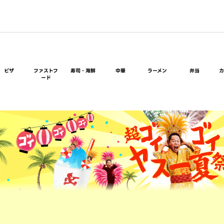
ピザ
ファストフ
寿司・海鮮
中華
ラーメン
弁当
ード