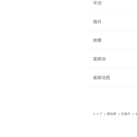
平池
福井
南鶯
薬師池
薬師池西
トップ
愛知県
日進市