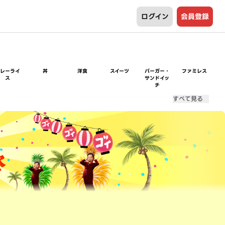
ログイン
会員登録
カレーライ
丼
洋食
スイーツ
バーガー・
ファミレス
ス
サンドイッ
チ
すべて見る