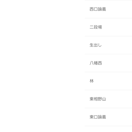
西口論義
二段場
生出し
八幡西
林
東相野山
東口論義