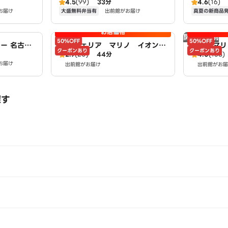
4.5
(99)
33分
4.6
(16)
南けやき通
大盛無料弁当有
真夏の新商品
お届け
出前館がお届け
お店価格
開店時間前
50%OFF
50%OFF
ー 名古屋
ピッツェリア マリノ イオンモ
チーズマリ
クーポンあり
クーポンあり
2.9
(20)
44分
4.0
(168)
ール長久手店
お届け
出前館がお届け
出前館がお届
探す