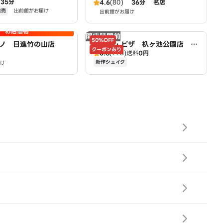
35分
り店
ツ Mio香久山店
4.6
(80)
36分
名店
発売
出前館がお届け
出前館がお届け
お店価格
開店時間前
50%OFF
ノ 日進竹の山店
ドミノ・ピザ 杁ヶ池公園店 D
クーポンあり
3.8
(225)
送料
0円
omino's
新作シェイク
け