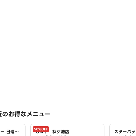
近のお得なメニュー
50%OFF
ー 日進香
ガスト 杁ケ池店
スターバッ