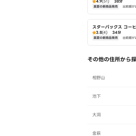
4.9
(51)
38分
久山店
真夏の新商品発売
出前館が
スターバックス コーヒ
3.8
(4)
34分
アピタ長久手店
真夏の新商品発売
出前館が
その他の住所から
相野山
池下
大洞
金萩