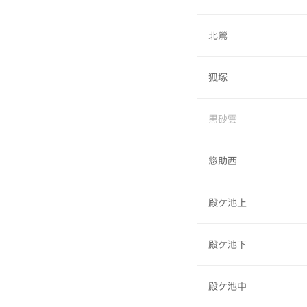
北鶯
狐塚
黒砂雲
惣助西
殿ケ池上
殿ケ池下
殿ケ池中