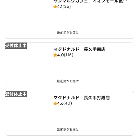
サンマルクカフェ イオンモール長久
4.1
(25)
手店
出前館がお届け
受付休止中
マクドナルド 長久手南店
4.0
(116)
出前館がお届け
受付休止中
マクドナルド 長久手打越店
4.6
(40)
出前館がお届け