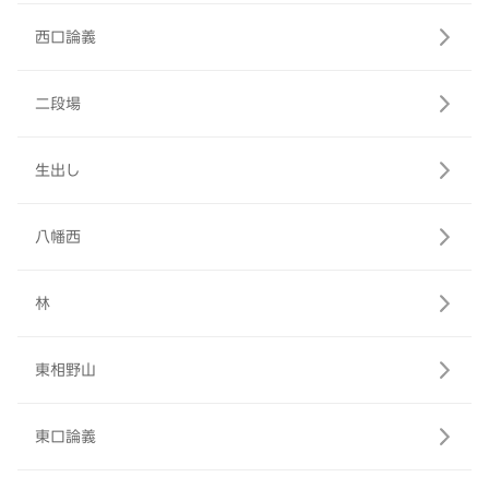
西口論義
二段場
生出し
八幡西
林
東相野山
東口論義