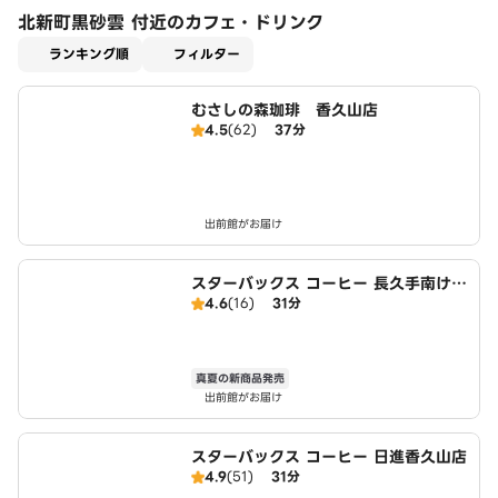
北新町黒砂雲 付近のカフェ・ドリンク
適用なし
ランキング順
フィルター
むさしの森珈琲 香久山店
4.5
(62)
37分
出前館がお届け
スターバックス コーヒー 長久手南けや
4.6
(16)
31分
き通り店
真夏の新商品発売
出前館がお届け
スターバックス コーヒー 日進香久山店
4.9
(51)
31分