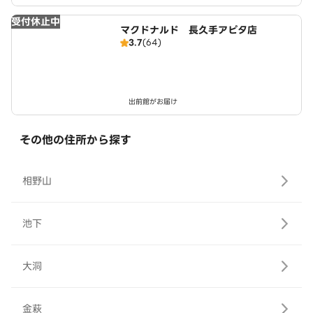
受付休止中
マクドナルド 長久手アピタ店
3.7
(64)
出前館がお届け
その他の住所から探す
相野山
池下
大洞
金萩