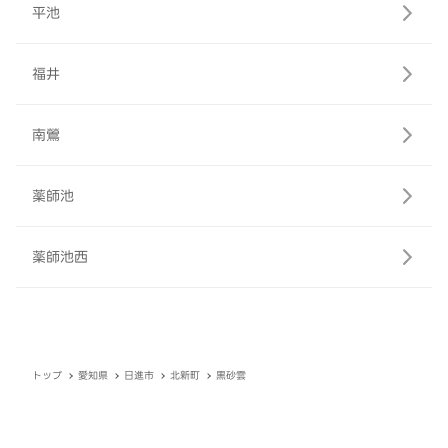
平池
福井
南鶯
薬師池
薬師池西
トップ
愛知県
日進市
北新町
黒砂雲