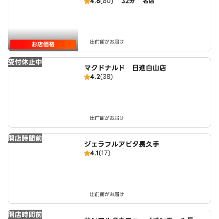
o香久山店
4.6
(80)
32分
名店
出前館がお届け
お店価格
受付休止中
マクドナルド 日進白山店
4.2
(38)
出前館がお届け
開店時間前
ジェラフルアピタ長久手
4.1
(17)
出前館がお届け
開店時間前