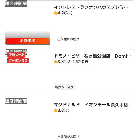
開店時間前
インドレストランナンハウスプレミア
4.2
(34)
ム
出前館がお届け
お店価格
開店時間前
半額セール
ドミノ・ピザ 杁ヶ池公園店 Domin
クーポンあり
3.8
(225)
送料
0円
o's
新作シェイク
開店時間前
マクドナルド イオンモール長久手店
3.8
(6)
出前館がお届け