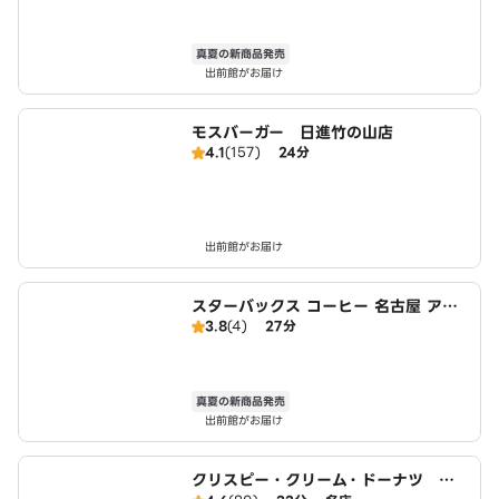
真夏の新商品発売
出前館がお届け
モスバーガー 日進竹の山店
4.1
(157)
24分
出前館がお届け
スターバックス コーヒー 名古屋 アピ
3.8
(4)
27分
タ長久手店
真夏の新商品発売
出前館がお届け
クリスピー・クリーム・ドーナツ Mi