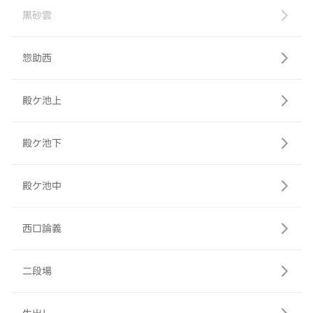
黒砂雲
惣助西
殿ケ池上
殿ケ池下
殿ケ池中
西口論義
二段場