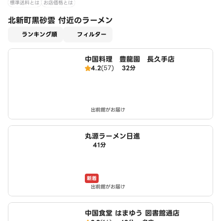
標準送料とは
お店価格とは
北新町黒砂雲 付近のラーメン
適用なし
ランキング順
フィルター
中国料理 豊龍園 長久手店
4.2
(57)
32分
出前館がお届け
丸源ラーメン日進
41分
新着
出前館がお届け
中国食堂 はまゆう 図書館通店