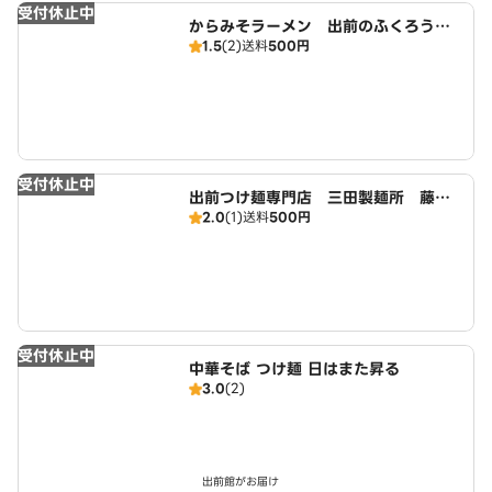
受付休止中
からみそラーメン 出前のふくろう
1.5
(2)
送料
500円
藤が丘店 広域店
受付休止中
出前つけ麺専門店 三田製麺所 藤が
2.0
(1)
送料
500円
丘店 広域店
受付休止中
中華そば つけ麺 日はまた昇る
3.0
(2)
出前館がお届け