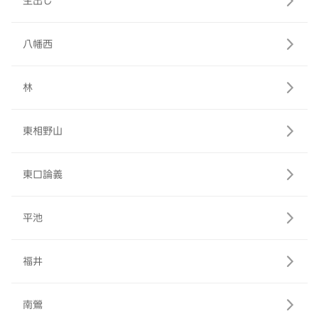
生出し
八幡西
林
東相野山
東口論義
平池
福井
南鶯