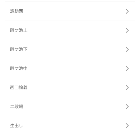
惣助西
殿ケ池上
殿ケ池下
殿ケ池中
西口論義
二段場
生出し