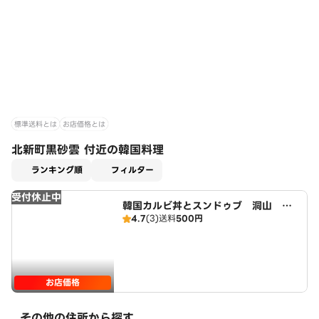
標準送料とは
お店価格とは
北新町黒砂雲 付近の韓国料理
適用なし
ランキング順
フィルター
受付休止中
韓国カルビ丼とスンドゥブ 洞山 藤
4.7
(3)
送料
500円
が丘店 広域店
お店価格
その他の住所から探す