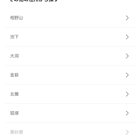
相野山
池下
大洞
金萩
北鶯
狐塚
黒砂雲