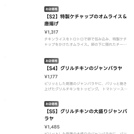
配達代行業者が行っております。※商品の栄養成
お店価格
分・アレルゲン情報は、デニーズのホームページを
ご確認ください。
【S2】特製ケチャップのオムライス＆
唐揚げ
¥1,317
チキンライスをトロトロで卵で包み込み、特製ケチ
ャップをかけたオムライス。卵の下に隠れたチーズ
が相性抜群です。唐揚げと一緒にお召し上がりくだ
さい。※配達は配達代行業者が行っております。※
商品の栄養成分・アレルゲン情報は、デニーズのホ
お店価格
ームページをご確認ください。
【S4】グリルチキンのジャンバラヤ
¥1,177
ピリッとした刺激のジャンバラヤに、パリっと焼き
上げたグリルチキンをトッピング。 トマトソースが
アクセントです。※配達は配達代行業者が行ってお
ります。※商品の栄養成分・アレルゲン情報は、デ
お店価格
ニーズのホームページをご確認ください。
【S5】グリルチキンの大盛りジャンバ
ラヤ
¥1,485
ピリッとした刺激の大盛りのジャンバラヤに、パリ