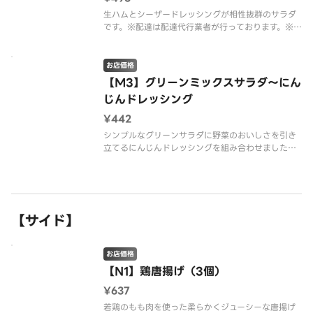
生ハムとシーザードレッシングが相性抜群のサラダ
です。※配達は配達代行業者が行っております。※商
品の栄養成分・アレルゲン情報は、デニーズのホー
ムページをご確認ください。
お店価格
【M3】グリーンミックスサラダ～にん
じんドレッシング
¥442
シンプルなグリーンサラダに野菜のおいしさを引き
立てるにんじんドレッシングを組み合わせました。
※配達は配達代行業者が行っております。※商品の
栄養成分・アレルゲン情報は、デニーズのホームペ
ージをご確認ください。
【サイド】
お店価格
【N1】鶏唐揚げ（3個）
¥637
若鶏のもも肉を使った柔らかくジューシーな唐揚げ