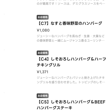
のが最高です！ソースは、デミグラスソースをベー
スに、刻みトリュフを入れました。※配達は配達代
行業者が行っております。※商品の栄養成分・アレ
ルゲン情報は、デニーズのホームページをご確認く
お店価格
ださい。
【C7】なすと香味野菜のハンバーグ
¥1,080
ジューシーなハンバーグを長ねぎ・生姜・大葉など
の香味野菜と一緒にムージャンユ香るユーリンチー
ソースでさっぱりとお召し上がりください。※配達
は配達代行業者が行っております。※商品の栄養成
お店価格
分・アレルゲン情報は、デニーズのホームページを
ご確認ください。
【C4】しそおろしハンバーグ＆ハーフ
チキングリル
¥1,371
ジューシーなハンバーグとパリッと焼き上げたチキ
ングリルを盛り合わせました。トッピングのしそお
ろしとおろしソースでさっぱりとお召し上がりくだ
さい。 ※配達は配達代行業者が行っております。
※商品の栄養成分・アレルゲン情報は、デニーズの
お店価格
ホームページをご確認ください。
【C5】しそおろしハンバーグ＆BEEF
ハンバーグステーキ