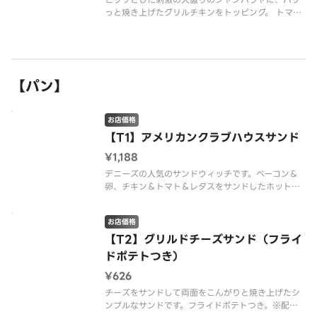
っと焼き上げたグリルチキンをトッピング。 トマト
ソースがアクセントです。※配達は配達代行業者が
行っております。※商品の栄養成分・アレルゲン情
報は、デニーズのホームページをご確認ください。
【パン】
お店価格
【T1】アメリカンクラブハウスサンド
¥1,188
デニーズの人気のサンドウィッチです。ベーコン＆
卵、チキン＆トマト＆レタスをサンドしたホットサ
ンドです。※配達は配達代行業者が行っております。
※商品の栄養成分・アレルゲン情報は、デニーズの
お店価格
ホームページをご確認ください。※メニューの仕立
て、提供容器が写真と異なる場
【T2】グリルドチーズサンド（フライ
ドポテトつき）
¥626
チーズをサンドして両面をこんがりと焼き上げたシ
ンプルなサンドです。フライドポテトつき。※配達