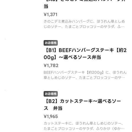
当
¥1,371
きのこデミ煮込みハンバーグに、ほうれん草としめ
じのソテー、たまごとブロッコリーのサラダ、ふり
かけ（ゆかり）つきのお弁当ご飯をセットにしまし
た。※配達は配達代行業者が行っております。※商
品の栄養成分・アレルゲン情報は、デニーズのホー
お店価格
ムページをご確認ください。
【B1】BEEFハンバーグステーキ【約2
00g】～選べるソース弁当
¥1,782
BEEFハンバーグステーキ【約200g】に、ほうれん
草としめじのソテー、たまごとブロッコリーのサラ
ダ、ふりかけ（ゆかり）つきのお弁当ご飯をセット
にしました。※重量につきましては、焼成前の数値
となります。※配達は配達代行業者が行っておりま
お店価格
す。※アレルギーが変更に
【B2】カットステーキ～選べるソー
ス 弁当
¥1,965
カットステーキに、ほうれん草としめじのソテー、
たまごとブロッコリーのサラダ、ふりかけ（ゆか