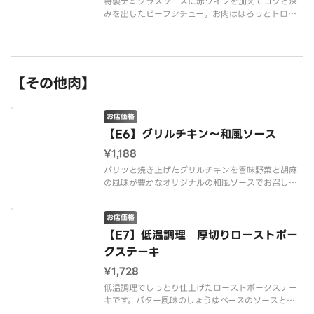
特製デミグラスソースに赤ワインを加えてコクと深
みを出したビーフシチュー。お肉はほろっとトロけ
るほど、じっくりと煮込みました。隠し味に醤油を
プラスし、ご飯との相性を追求した、和風仕立ての
ビーフシチューです。※配達は配達代行業者が行っ
ております。※商品の栄養成分・
【その他肉】
お店価格
【E6】グリルチキン～和風ソース
¥1,188
パリッと焼き上げたグリルチキンを香味野菜と胡麻
の風味が豊かなオリジナルの和風ソースでお召し上
がりください。※配達は配達代行業者が行っており
ます。※商品の栄養成分・アレルゲン情報は、デニ
お店価格
ーズのホームページをご確認ください。
【E7】低温調理 厚切りローストポー
クステーキ
¥1,728
低温調理でしっとり仕上げたローストポークステー
キです。バター風味のしょうゆベースのソースとレ
モンで贅沢にお召し上がりください！※配達は配達