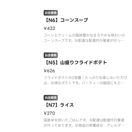
商品の栄養成分・アレルゲン情報は、デニーズのホ
ームページをご確認ください。
お店価格
【N6】コーンスープ
¥432
コーンとクリームの風味豊かなまろやかな味わいの
コーンスープです。※配達は配達代行業者が行って
おります。※商品の栄養成分・アレルゲン情報は、
デニーズのホームページをご確認ください。
お店価格
【N5】山盛りフライドポテト
¥626
フライドポテトの2倍量！たっぷりお楽しみいただけ
る、お得なポテトです。パーティーの脇役にもどう
ぞ！※配達は配達代行業者が行っております。※商
品の栄養成分・アレルゲン情報は、デニーズのホー
お店価格
ムページをご確認ください。
【N7】ライス
¥270
国産米を炊いたごはんです。※配達は配達代行業者
が行っております。※商品の栄養成分・アレルゲン
情報は、デニーズのホームページをご確認くださ