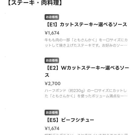
【ステーキ・肉料理】
お店価格
【E1】カットステーキ～選べるソース
¥1,674
牛もも肉の一部「ともさんかく」を一口サイズにカ
ットして焼き上げたステーキです。お好みのソース
をお選びください。 ※重量につきましては、焼成
前の数値となります。※配達は配達代行業者が行っ
お店価格
ております。※商品の栄養成分・アレルゲン情報
は、デニーズのホームページをご確
【E2】Wカットステーキ～選べるソー
ス
¥2,700
ハーフポンド（約230g）の一口サイズにカットし
た「ともさんかく」を使ったボリューム満点な一皿
です。お好みのソースでお召し上がりください。
※重量につきましては、焼成前の数値となります。
※配達は配達代行業者が行っております。※商品の
お店価格
栄養成分・アレルゲン情報は、
【E5】ビーフシチュー
¥1,674