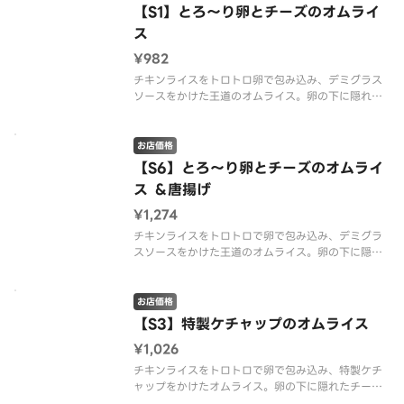
【S1】とろ～り卵とチーズのオムライ
ス
¥982
チキンライスをトロトロ卵で包み込み、デミグラス
ソースをかけた王道のオムライス。卵の下に隠れた
チーズが人気の秘密です。※配達は配達代行業者が
行っております。※商品の栄養成分・アレルゲン情
報は、デニーズのホームページをご確認ください。
お店価格
【S6】とろ～り卵とチーズのオムライ
ス ＆唐揚げ
¥1,274
チキンライスをトロトロで卵で包み込み、デミグラ
スソースをかけた王道のオムライス。卵の下に隠れ
たチーズが人気の秘密です。唐揚げと一緒にお召し
上がりください。※配達は配達代行業者が行ってお
ります。※商品の栄養成分・アレルゲン情報は、デ
お店価格
ニーズのホームページをご確認く
【S3】特製ケチャップのオムライス
¥1,026
チキンライスをトロトロで卵で包み込み、特製ケチ
ャップをかけたオムライス。卵の下に隠れたチーズ
が相性抜群です。※パセリは付きません。※配達は