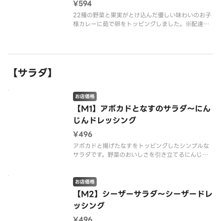
¥594
22種の野菜と果実がとけ込んだ優しい味わいのお子
様カレーに茹で卵をトッピングしました。※配達は
配達代行業者が行っております。※商品の栄養成
分・アレルゲン情報は、デニーズのホームページを
ご確認ください。
【サラダ】
お店価格
【M1】アボカドとなすのサラダ～にん
じんドレッシング
¥496
アボカドと揚げたなすをトッピングしたシンプルな
サラダです。野菜のおいしさを引き立てるにんじん
ドレッシングでお召し上がりください。※配達は配
達代行業者が行っております。※商品の栄養成分・
アレルゲン情報は、デニーズのホームページをご確
お店価格
認ください。
【M2】シーザーサラダ～シーザードレ
ッシング
¥496