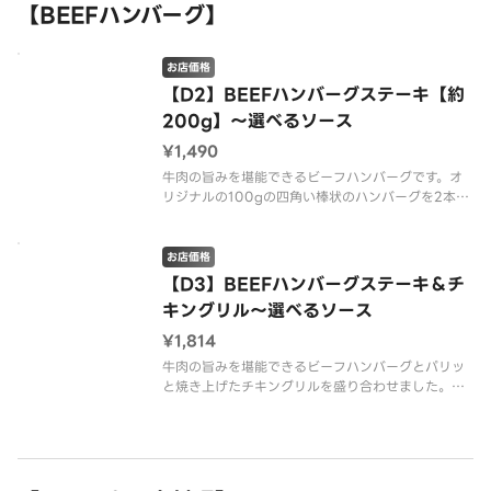
【BEEFハンバーグ】
お店価格
【D2】BEEFハンバーグステーキ【約
200g】～選べるソース
¥1,490
牛肉の旨みを堪能できるビーフハンバーグです。オ
リジナルの100gの四角い棒状のハンバーグを2本を
こんがりと焼き上げました。お好みのソースをお選
びください。 ※重量につきましては、焼成前の数
値となります※配達は配達代行業者が行っておりま
お店価格
す。※アレルギーが変更にな
【D3】BEEFハンバーグステーキ＆チ
キングリル～選べるソース
¥1,814
牛肉の旨みを堪能できるビーフハンバーグとパリッ
と焼き上げたチキングリルを盛り合わせました。お
好みのソースをお選びください。 ※重量につきま
しては、焼成前の数値となります※配達は配達代行
業者が行っております。※アレルギーが変更になり
ました。※商品の栄養成分・アレ