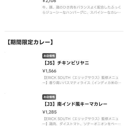
¥2,106
牛、豚、鶏のひき肉をバランスよく配合したふっく
らジューシーなハンバーグに、スパイシーなカレー
ソースとチーズをのせて、こんがりと焼き上げたカ
レーとハンバーグを一度に味わえるドリアです。ド
リア中央にケイジャンポテトをのせ、まろやかなチ
ーズソースをかけた、アクセント
【期間限定カレー】
お店価格
【J5】チキンビリヤニ
¥1,566
【ERICK SOUTH（エリックサウス）監修メニュ
ー】香り高いバスマティライス（インディカ米の一
種）とスパイシーな手羽元を、コク深いビリヤニマ
サラで仕上げた本格ビリヤニです。※配達は配達業
お店価格
者が行っております。※商品の栄養成分・アレルゲ
ン情報は、デニーズのホー
【J3】南インド風キーマカレー
¥1,285
【ERICK SOUTH（エリックサウス）監修メニュ
―】鶏肉、ダイストマト、ソテーオニオンをベース