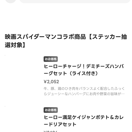
この店舗は全商品お店価格です
映画スパイダーマンコラボ商品【ステッカー抽
選対象】
お店価格
ヒーローチャージ！デミチーズハンバ
ーグセット（ライス付き）
¥2,052
牛、豚、鶏のひき肉をバランスよく配合したふっく
らジューシーなハンバーグにお肉や野菜の旨味がぎ
ゅっとつまったデミグラスソースを合わせました。
仕上げにまろやかなチーズソースをかけて、最後の
一口までとろけるおいしさをお楽しみください。※
お店価格
商品の栄養成分・アレルゲン情報
ヒーロー満足ケイジャンポテト＆カレ
ードリアセット