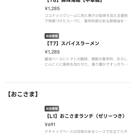
【T6】麻辣湯麺【中華麺】
¥1,285
ココナッツクリームに肉と魚介の旨味を加え五香粉
で特徴づけたスープに、香辛料感のある麻辣油を合
わせた本格的な麻辣湯麺です。※配達は配達代行業
者が行っております。※商品の栄養成分・アレルゲ
お店価格
ン情報は、デニーズのホームページをご確認くださ
い。
【T7】スパイスラーメン
¥1,285
醤油ベースにトマトの酸味、複数の香辛料、おろし
にんにくに魚粉を効かせた、香り豊かですっきりと
した辛みのあるスープを使用したラーメンです。※
配達は配達代行業者が行っております。※商品の栄
養成分・アレルゲン情報は、デニーズのホームペー
ジをご確認ください。
【おこさま】
お店価格
【L1】おこさまランチ（ゼリーつき）
¥691
ケチャップベースの甘味のあるソースで仕立てたや