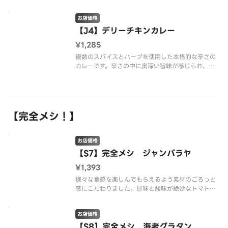
に、ココナッツミルクや複数のスパイスを配合した
キーマカレーです。※配達は配達業者が行っており
お店価格
ます。※商品の栄養成分・アレルゲン情報は、デニ
ーズのホームページをご確
【J4】デリーチキンカレー
¥1,285
複数のスパイスとハーブを使用した本格的な辛さの
カレーです。辛さの中に奥深い旨味が感じられ、も
う一口食べたくなるおいしさです。※トッピングの
レーズン・玉ねぎスライス・パクチーはのりませ
ん。※配達は配達代行業者が行っております。※商
品の栄養成分・アレルゲン情報は、
【完全メシ！】
お店価格
【S7】完全メシ ジャンバラヤ
¥1,393
様々な食感を楽しんでもらえるよう素材のごろっと
感にこだわりました。甘味と酸味が絶妙なトマトソ
ースを彩り豊かな具材とスパイシーなジャンバラヤ
ごはんにかき混ぜてお召し上がりください。※配達
お店価格
は配達代行業者が行っております。※アレルギーが
変更になりました。※商品の栄養
【S8】完全メシ 海老グラタン