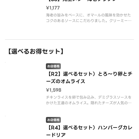
¥1,177
海老の旨みをベースに、オマールの風味を効かせた
コクのあるソースにこだわりました。クリーミーな
ソースをペンネにたっぷり絡めて、お召し上がりく
ださい。※配達は配達代行業者が行っております。
※アレルギーが変更になりました。※商品の栄養成
分・アレルゲン情報は、デニーズ
【選べるお得セット】
お店価格
【R2】選べるセット）とろ～り卵とチ
ーズのオムライス
¥1,598
チキンライスを卵で包み込み、デミグラスソースを
かけた王道のオムライス。隠れたチーズが人気の秘
密です。※配達は配達代行業者が行っております。※
商品の栄養成分・アレルゲン情報は、デニーズのホ
ームページをご確認ください。
お店価格
【R4】選べるセット）ハンバーグカレ
ードリア