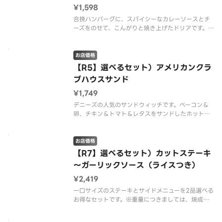
¥1,598
合挽ハンバーグに、スパイシーなカレーソースとチ
ーズをのせて、こんがりと焼き上げたドリアです。
※配達は配達代行業者が行っております。※商品の
栄養成分・アレルゲン情報は、デニーズのホームペ
ージをご確認ください。
お店価格
【R5】選べるセット）アメリカンクラ
ブハウスサンド
¥1,749
デニーズの人気のサンドウィッチです。ベーコン＆
卵、チキン＆トマト＆レタスをサンドしたホットサ
ンドです。※配達は配達代行業者が行っております。
※商品の栄養成分・アレルゲン情報は、デニーズの
ホームページをご確認ください。※メニューの仕立
お店価格
て、提供容器が写真と異なる場
【R7】選べるセット）カットステーキ
～ガーリックソース（ライスつき）
¥2,419
一口サイズのステーキとサイドメニューを2品選べる
お得なセットです。※重量につきましては、焼成前
の数値となります。 ※配達は配達代行業者が行っ
ております。※商品の栄養成分・アレルゲン情報