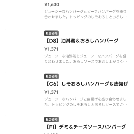
¥1,630
ジューシーなハンバーグとビーフハンバーグを盛り
合わせました。トッピングのしそおろしとおろしソ
ースでさっぱりとお召し上がりください。 ※配達
は配達代行業者が行っております。※アレルギーが
変更になりました。※商品の栄養成分・アレルゲン
お店価格
情報は、デニーズのホームページ
【D8】油淋鶏＆おろしハンバーグ
¥1,371
ジューシーな油淋鶏とジューシーなハンバーグを盛
り合わせました。おろしソースでお召し上がりくだ
さい。 ※配達は配達代行業者が行っております。
※商品の栄養成分・アレルゲン情報は、デニーズの
お店価格
ホームページをご確認ください。
【C6】しそおろしハンバーグ＆唐揚げ
¥1,371
ジューシーなハンバーグと唐揚げを盛り合わせまし
た。トッピングのしそおろしとおろしソースでさっ
ぱりとお召し上がりください。 ※配達は配達代行
業者が行っております。※商品の栄養成分・アレル
お店価格
ゲン情報は、デニーズのホームページをご確認くだ
さい。
【F1】デミ＆チーズソースハンバーグ