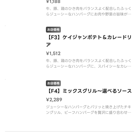
¥1,188
牛、豚、鶏のひき肉をバランスよく配合したふっく
らジューシーなハンバーグにお肉や野菜の旨味がぎ
ゅっとつまったデミグラスソースを合わせました。
仕上げにまろやかなチーズソースをかけて、最後の
お店価格
一口までとろけるおいしさをお楽しみください。※
商品の栄養成分・アレルゲン情報
【F3】ケイジャンポテト＆カレードリ
ア
¥1,512
牛、豚、鶏のひき肉をバランスよく配合したふっく
らジューシーなハンバーグに、スパイシーなカレー
ソースとチーズをのせて、こんがりと焼き上げたカ
レーとハンバーグを一度に味わえるドリアです。ド
リア中央にケイジャンポテトをのせ、まろやかなチ
お店価格
ーズソースをかけた、アクセント
【F4】ミックスグリル～選べるソース
¥2,289
ジューシーなハンバーグとパリッと焼き上げたチキ
ングリル、ビーフハンバーグを贅沢に盛り合わせま
した。 お好みのソースをお選びください。 ※配
達は配達代行業者が行っております。※商品の栄養
成分・アレルゲン情報は、デニーズのホームページ
をご確認ください。