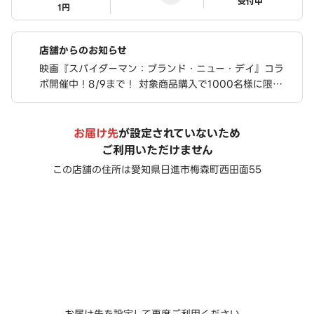
ステータス
受付中
1円
店舗からのお知らせ
映画『スパイダーマン：ブランド・ニュー・デイ』コラ
ボ開催中！8/9まで！ 対象商品購入で1000名様に限定
ステッカーが当たる！ さらに、豪華限定グッズが合計76
0名様に当たるキャンペーンも実施中！
お届け先
が設定されていないため
ご利用いただけません
この店舗の住所は
愛知県日進市梅森町西田面55