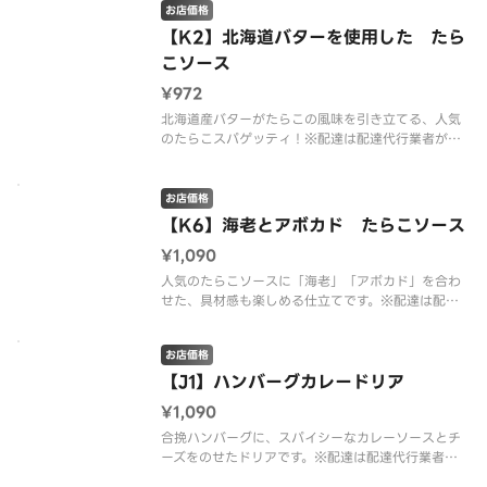
お店価格
【K2】北海道バターを使用した たら
こソース
¥972
北海道産バターがたらこの風味を引き立てる、人気
のたらこスパゲッティ！※配達は配達代行業者が行
っております。※商品の栄養成分・アレルゲン情報
は、デニーズのホームページをご確認ください。
お店価格
【K6】海老とアボカド たらこソース
¥1,090
人気のたらこソースに「海老」「アボカド」を合わ
せた、具材感も楽しめる仕立てです。※配達は配達
代行業者が行っております。※商品の栄養成分・ア
レルゲン情報は、デニーズのホームページをご確認
お店価格
ください。
【J1】ハンバーグカレードリア
¥1,090
合挽ハンバーグに、スパイシーなカレーソースとチ
ーズをのせたドリアです。※配達は配達代行業者が
行っております。※商品の栄養成分・アレルゲン情