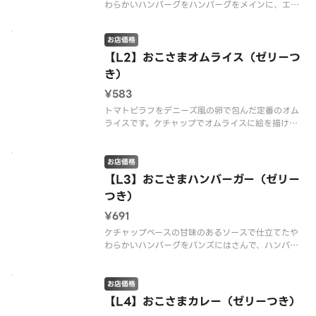
わらかいハンバーグをハンバーグをメインに、エビ
フライ、ナポリタン、フライドポテト等を詰め込ん
だおこさまランチです。※配達は配達代行業者が行
お店価格
っております。※商品の栄養成分・アレルゲン情報
は、デニーズのホームページをご
【L2】おこさまオムライス（ゼリーつ
き）
¥583
トマトピラフをデニーズ風の卵で包んだ定番のオム
ライスです。ケチャップでオムライスに絵を描け
ば、食べる楽しさが倍増です。卵の下に隠れたチー
ズが相性抜群です。※配達は配達代行業者が行って
おります。※商品の栄養成分・アレルゲン情報は、
お店価格
デニーズのホームページをご確認く
【L3】おこさまハンバーガー（ゼリー
つき）
¥691
ケチャップベースの甘味のあるソースで仕立てたや
わらかいハンバーグをバンズにはさんで、ハンバー
ガーのように楽しめるおこさまプレートです。エビ
フライ、ナポリタン、フライドポテトなどを詰め込
みました。※配達は配達代行業者が行っておりま
お店価格
す。※商品の栄養成分・アレルゲン
【L4】おこさまカレー（ゼリーつき）