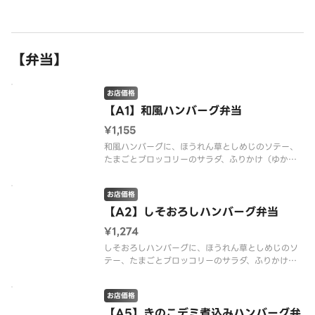
代行業者が行っております。※商品の栄養成分・ア
レルゲン情報は、デニーズのホームページをご確認
ください。
【弁当】
お店価格
【A1】和風ハンバーグ弁当
¥1,155
和風ハンバーグに、ほうれん草としめじのソテー、
たまごとブロッコリーのサラダ、ふりかけ（ゆか
り）つきのお弁当ご飯をセットにしました。※配達
は配達代行業者が行っております。※商品の栄養成
お店価格
分・アレルゲン情報は、デニーズのホームページを
ご確認ください。
【A2】しそおろしハンバーグ弁当
¥1,274
しそおろしハンバーグに、ほうれん草としめじのソ
テー、たまごとブロッコリーのサラダ、ふりかけ
（ゆかり）つきのお弁当ご飯をセットにしました。
※配達は配達代行業者が行っております。※商品の
お店価格
栄養成分・アレルゲン情報は、デニーズのホームペ
ージをご確認ください。
【A5】きのこデミ煮込みハンバーグ弁