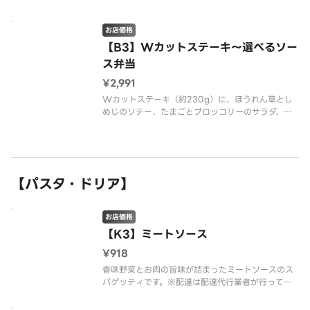
り）つきのお弁当ご飯をセットにしました。※重量
につきましては、焼成前の数値となります。※配達
は配達代行業者が行っております。※商品の栄養成
お店価格
分・アレルゲン情報は、デニーズの
【B3】Wカットステーキ～選べるソー
ス弁当
¥2,991
Wカットステーキ（約230g）に、ほうれん草とし
めじのソテー、たまごとブロッコリーのサラダ、ふ
りかけ（ゆかり）つきのお弁当ご飯をセットにしま
した。※重量につきましては、焼成前の数値となり
ます。※配達は配達代行業者が行っております。※商
品の栄養成分・アレルゲン情
【パスタ・ドリア】
お店価格
【K3】ミートソース
¥918
香味野菜とお肉の旨味が詰まったミートソースのス
パゲッティです。※配達は配達代行業者が行ってお
ります。※商品の栄養成分・アレルゲン情報は、デ
ニーズのホームページをご確認ください。