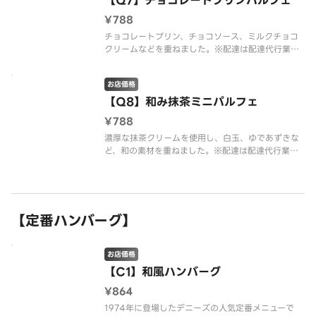
【Q7】チョコレートプリンパルフェ
¥788
チョコレートプリン、チョコソース、ミルクチョコ
クリームなどを重ねました。※配達は配達代行業者
が行っております。※商品の栄養成分・アレルゲン
情報は、デニーズのホームページをご確認くださ
お店価格
い。
【Q8】和み抹茶ミニパルフェ
¥788
濃厚な抹茶クリームを使用し、白玉、ゆであずきな
ど、和の素材を重ねました。※配達は配達代行業者
が行っております。※商品の栄養成分・アレルゲン
情報は、デニーズのホームページをご確認くださ
い。
【定番ハンバーグ】
お店価格
【C1】和風ハンバーグ
¥864
1974年に登場したデニーズの人気定番メニューで