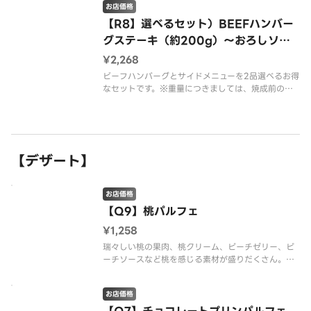
は、デニーズのホームページをご確認ください。
お店価格
【R8】選べるセット）BEEFハンバー
グステーキ（約200g）～おろしソー
ス（ライスつき）
¥2,268
ビーフハンバーグとサイドメニューを2品選べるお得
なセットです。※重量につきましては、焼成前の数
値となります。 ※配達は配達代行業者が行ってお
ります。※アレルギーが変更になりました。※商品
の栄養成分・アレルゲン情報は、デニーズのホーム
ページをご確認ください。
【デザート】
お店価格
【Q9】桃パルフェ
¥1,258
瑞々しい桃の果肉、桃クリーム、ピーチゼリー、ピ
ーチソースなど桃を感じる素材が盛りだくさん。桃
の味わいを引き立てるグラノーラやナタデココなど
の食材との組み合わせをお楽しみください。※商品
お店価格
の栄養成分・アレルゲン情報は、デニーズのホーム
ページをご確認ください。※配達