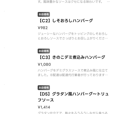
す。風味豊かなソースはクセになる味わいです。 ※
配達は配達代行業者が行っております。※商品の栄
養成分・アレルゲン情報は、デニーズのホームペー
お店価格
ジをご確認ください。
【C2】しそおろしハンバーグ
¥982
ジューシーなハンバーグをトッピングのしそおろし
とおろしソースでさっぱりとお召し上がりくださ
い。 ※配達は配達代行業者が行っております。※
商品の栄養成分・アレルゲン情報は、デニーズのホ
お店価格
ームページをご確認ください。
【C3】きのこデミ煮込みハンバーグ
¥1,080
ハンバーグをデミグラスソースで煮込み風に仕立て
ました。※配達は配達代行業者が行っております。
※商品の栄養成分・アレルゲン情報は、デニーズの
ホームページをご確認ください。
お店価格
【D5】グラタン風ハンバーグ～トリュ
フソース
¥1,414
グラタン仕立てで、熱々をふうふうしながら食べる