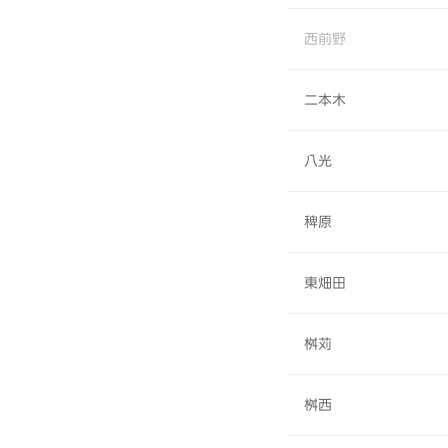
西前野
二本木
八光
稗原
東畑田
桝苅
桝西