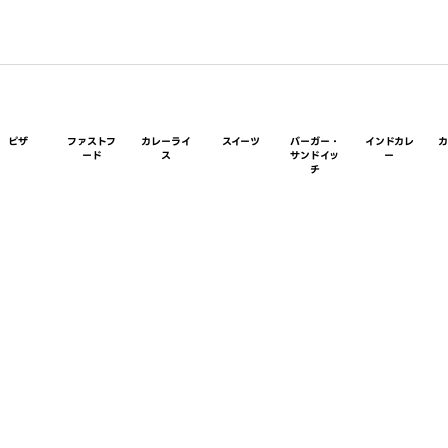
ピザ
ファストフ
カレーライ
スイーツ
バーガー・
インドカレ
ード
ス
サンドイッ
ー
チ