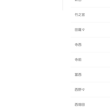
竹之宮
田羅々
寺西
寺前
冨西
西野々
西畑田