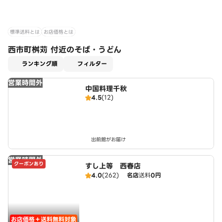
標準送料とは
お店価格とは
西市町桝苅 付近のそば・うどん
適用なし
ランキング順
フィルター
営業時間外
中国料理千秋
4.5
(12)
出前館がお届け
営業時間外
クーポンあり
すし上等 西春店
4.0
(262)
名店
送料
0円
お店価格＋送料無料対象