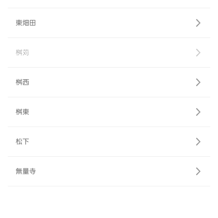
東畑田
桝苅
桝西
桝東
松下
無量寺