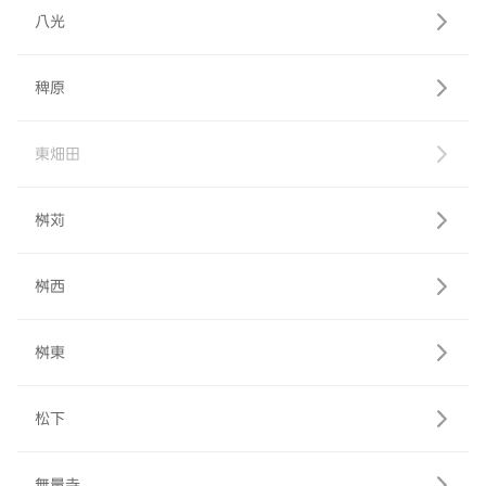
八光
稗原
東畑田
桝苅
桝西
桝東
松下
無量寺