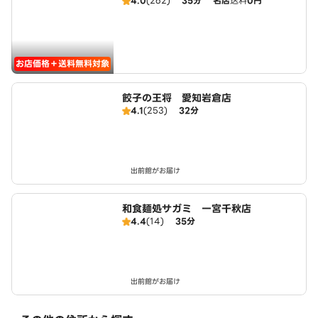
4.0
(262)
35分
名店
送料
0円
お店価格＋送料無料対象
餃子の王将 愛知岩倉店
4.1
(253)
32分
出前館がお届け
和食麺処サガミ 一宮千秋店
4.4
(14)
35分
出前館がお届け