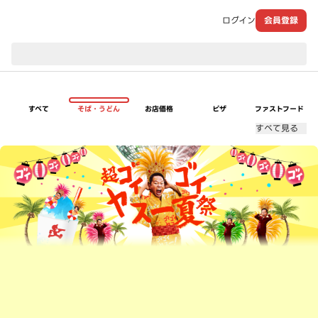
ログイン
会員登録
現在のお届け先：
すべて
そば・うどん
お店価格
ピザ
ファストフード
すべて見る
超ゴイゴイヤスー夏祭