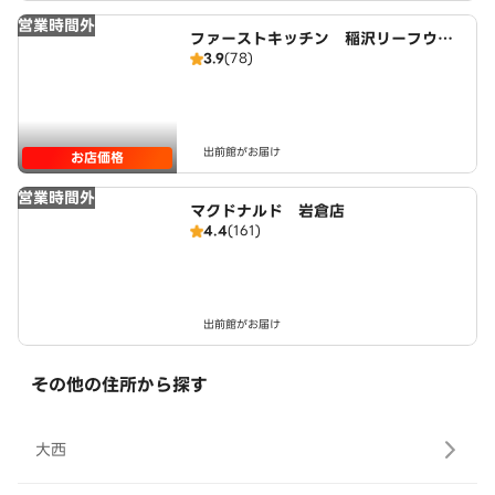
営業時間外
ファーストキッチン 稲沢リーフウォ
3.9
(78)
ーク店
出前館がお届け
お店価格
営業時間外
マクドナルド 岩倉店
4.4
(161)
出前館がお届け
その他の住所から探す
大西