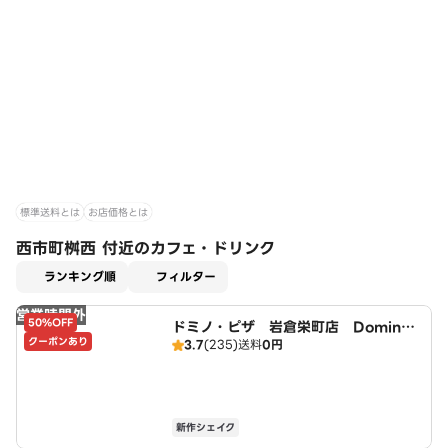
標準送料とは
お店価格とは
西市町桝西 付近のカフェ・ドリンク
適用なし
ランキング順
フィルター
営業時間外
50%OFF
ドミノ・ピザ 岩倉栄町店 Domin
クーポンあり
3.7
(235)
送料
0円
o's
新作シェイク