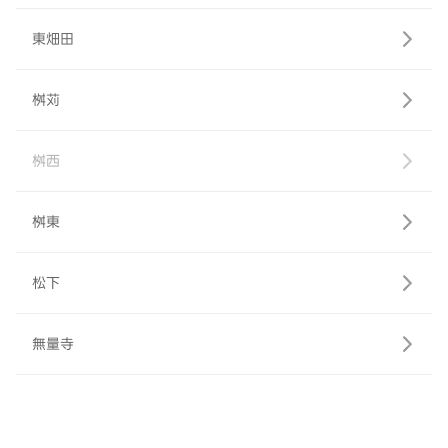
東畑田
桝苅
桝西
桝東
松下
無量寺