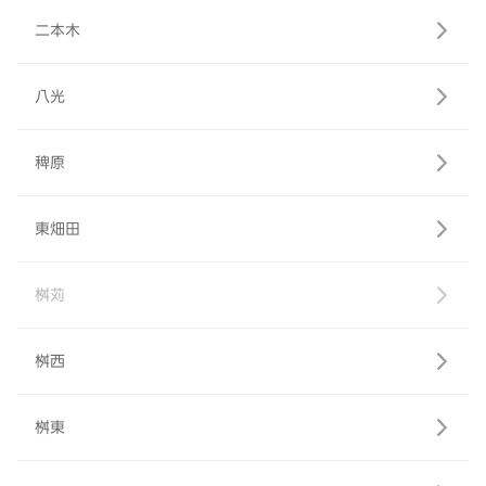
二本木
八光
稗原
東畑田
桝苅
桝西
桝東