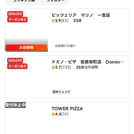
ランキング順
フィルター
50%OFF
ピッツェリア マリノ 一宮店
クーポンあり
3.9
(42)
33分
出前館がお届け
お店価格
50%OFF
ドミノ・ピザ 岩倉栄町店 Domin
クーポンあり
3.7
(235)
35分
送料
0円
o's
新作シェイク
受付休止中
TOWER PIZZA
4.6
(16)