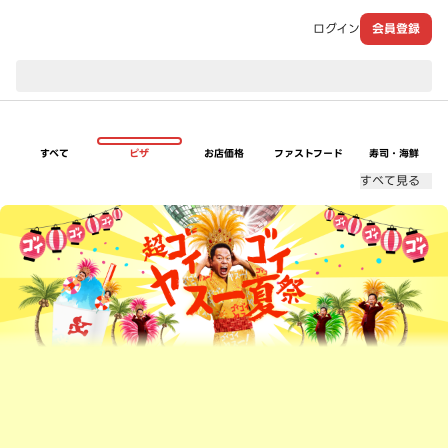
ログイン
会員登録
現在のお届け先：
すべて
ピザ
お店価格
ファストフード
寿司・海鮮
すべて見る
超ゴイゴイヤスー夏祭