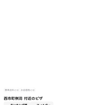
標準送料とは
お店価格とは
西市町桝苅 付近のピザ
適用なし