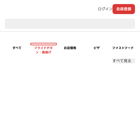
ログイン
会員登録
現在のお届け先：
すべて
フライドチキ
お店価格
ピザ
ファストフード
ン・唐揚げ
すべて見る