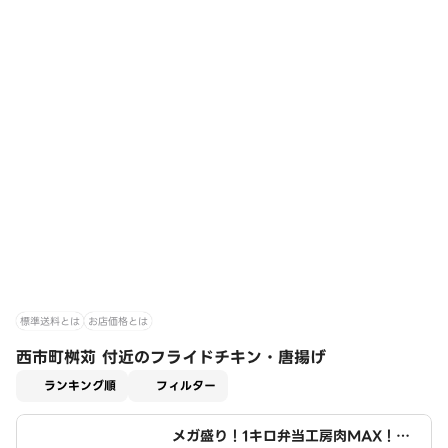
標準送料とは
お店価格とは
西市町桝苅 付近のフライドチキン・唐揚げ
適用なし
ランキング順
フィルター
メガ盛り！1キロ弁当工房肉MAX！大