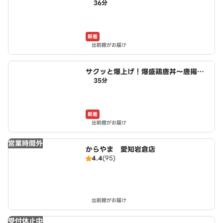
36分
盛りからあげお弁当 小木西店
新着
出前館がお届け
サクッと爆上げ！爆盛鶏唐丼～唐揚げ
35分
商店鳥一ミート 小木西店
新着
出前館がお届け
営業時間外
からやま 愛知岩倉店
4.4
(95)
出前館がお届け
受付休止中