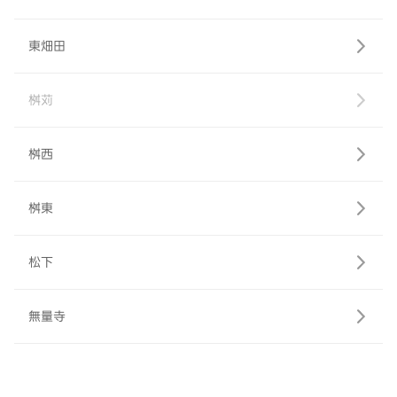
東畑田
桝苅
桝西
桝東
松下
無量寺