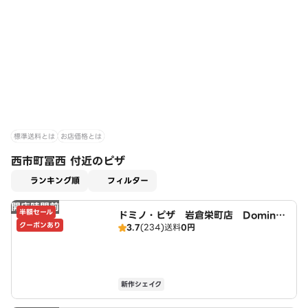
標準送料とは
お店価格とは
西市町冨西 付近のピザ
適用なし
ランキング順
フィルター
開店時間前
半額セール
ドミノ・ピザ 岩倉栄町店 Domin
クーポンあり
3.7
(234)
送料
0円
o's
新作シェイク