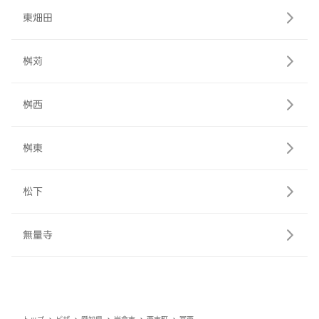
東畑田
桝苅
桝西
桝東
松下
無量寺