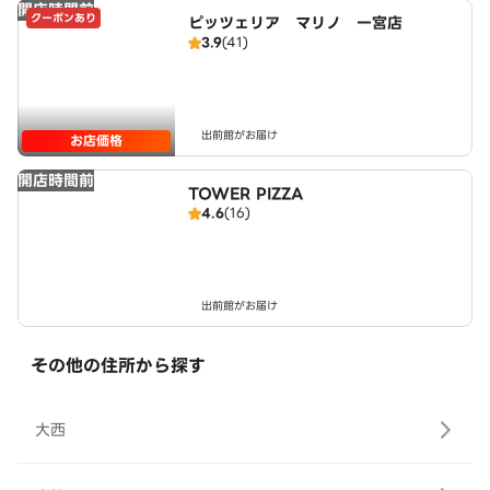
開店時間前
クーポンあり
ピッツェリア マリノ 一宮店
3.9
(41)
出前館がお届け
お店価格
開店時間前
TOWER PIZZA
4.6
(16)
出前館がお届け
その他の住所から探す
大西