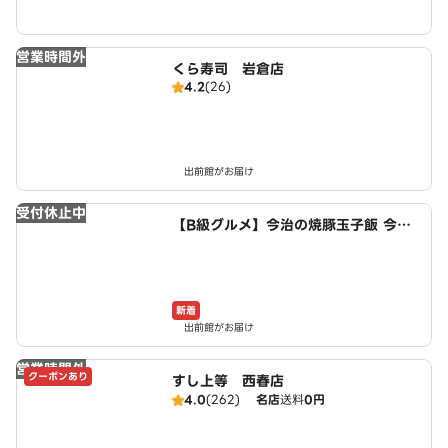
営業時間外
くら寿司 岩倉店
4.2
(26)
出前館がお届け
受付休止中
【B級グルメ】今治の焼豚玉子飯 今治
食堂 小牧店
新着
出前館がお届け
営業時間外
クーポンあり
すし上等 西春店
4.0
(262)
名店
送料
0円