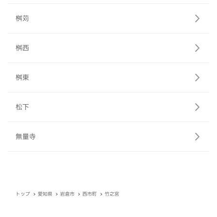
桝苅
桝西
桝東
松下
無量寺
トップ
愛知県
岩倉市
西市町
竹之宮