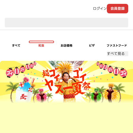
ログイン
会員登録
現在のお届け先：
すべて
和食
お店価格
ピザ
ファストフード
すべて見る
超ゴイゴイヤスー夏祭