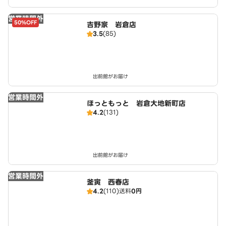
営業時間外
50%OFF
吉野家 岩倉店
3.5
(85)
出前館がお届け
営業時間外
ほっともっと 岩倉大地新町店
4.2
(131)
出前館がお届け
営業時間外
釜寅 西春店
4.2
(110)
送料
0円