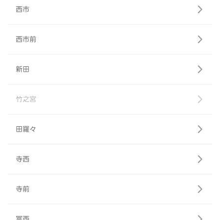
西市
西市前
新田
竹之宮
田羅々
寺西
寺前
冨西