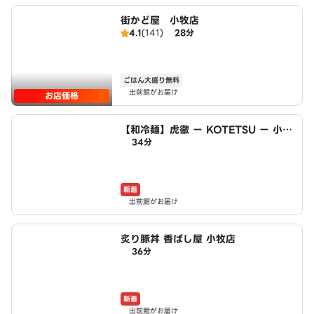
街かど屋 小牧店
4.1
(141)
28分
ごはん大盛り無料
出前館がお届け
お店価格
【和冷麺】虎徹 ー KOTETSU ー 小牧
34分
店
新着
出前館がお届け
炙り豚丼 香ばし屋 小牧店
36分
新着
出前館がお届け