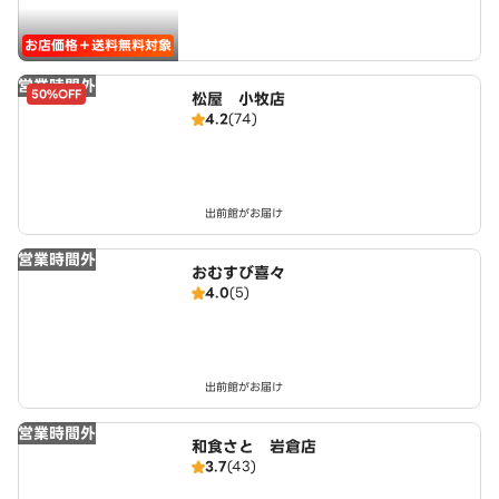
お店価格＋送料無料対象
営業時間外
50%OFF
松屋 小牧店
4.2
(74)
出前館がお届け
営業時間外
おむすび喜々
4.0
(5)
出前館がお届け
営業時間外
和食さと 岩倉店
3.7
(43)