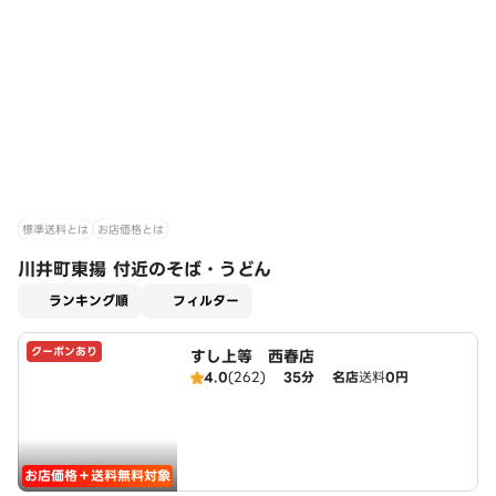
標準送料とは
お店価格とは
川井町東揚 付近のそば・うどん
適用なし
ランキング順
フィルター
クーポンあり
すし上等 西春店
4.0
(262)
35分
名店
送料
0円
お店価格＋送料無料対象