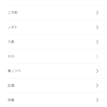
二千町
ノボト
八長
東揚
東ノンベ
広瀬
舟橋