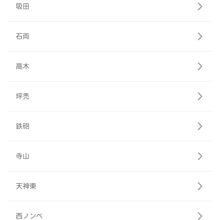
吸田
石両
高木
坪禿
鉄砲
寺山
天神東
西ノンベ