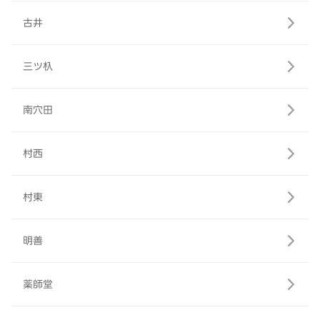
古井
三ツ杁
南穴田
村西
村東
明善
薬師堂