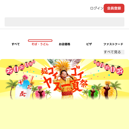
ログイン
会員登録
現在のお届け先：
すべて
そば・うどん
お店価格
ピザ
ファストフード
すべて見る
超ゴイゴイヤスー夏祭