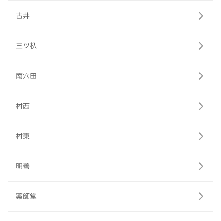
古井
三ツ杁
南穴田
村西
村東
明善
薬師堂