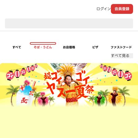
ログイン
会員登録
現在のお届け先：
すべて
そば・うどん
お店価格
ピザ
ファストフード
すべて見る
超ゴイゴイヤスー夏祭