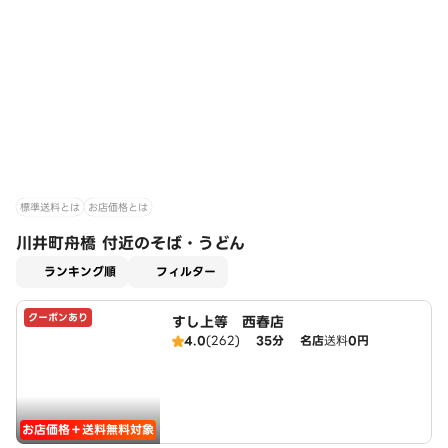
標準送料とは
お店価格とは
川井町舟橋 付近のそば・うどん
適用なし
ランキング順
フィルター
クーポンあり
すし上等 西春店
4.0
(262)
35分
名店
送料
0円
お店価格＋送料無料対象