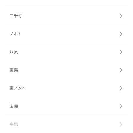
二千町
ノボト
八長
東揚
東ノンベ
広瀬
舟橋