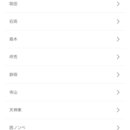
吸田
石両
高木
坪禿
鉄砲
寺山
天神東
西ノンベ