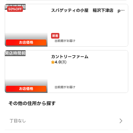
開店時間前
50%OFF
スパゲッティの小屋 稲沢下津店 po
wered by LAWSON
新着
出前館がお届け
お店価格
開店時間前
カントリーファーム
4.0
(8)
出前館がお届け
お店価格
その他の住所から探す
丁目なし