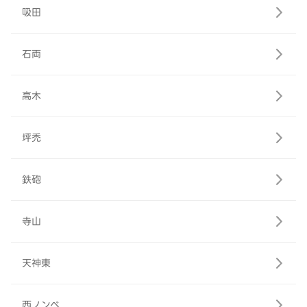
吸田
石両
高木
坪禿
鉄砲
寺山
天神東
西ノンベ