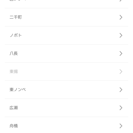
二千町
ノボト
八長
東揚
東ノンベ
広瀬
舟橋