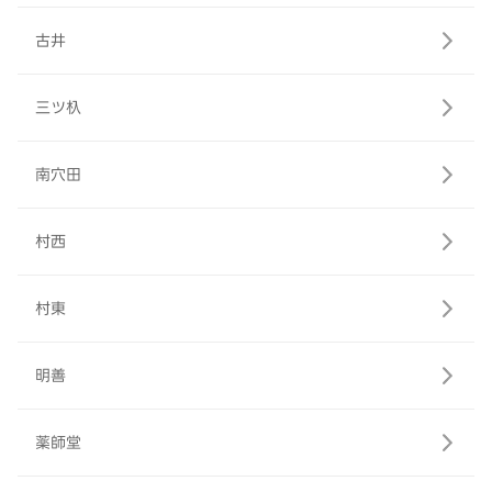
古井
三ツ杁
南穴田
村西
村東
明善
薬師堂