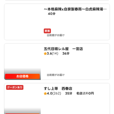
～本格麻辣x自家製春雨～白虎麻辣湯
40分
小木西店
新着
出前館がお届け
五代目晴レル屋 一宮店
3.6
(14)
36分
出前館がお届け
お店価格
クーポンあり
すし上等 西春店
4.0
(262)
35分
名店
送料
0円