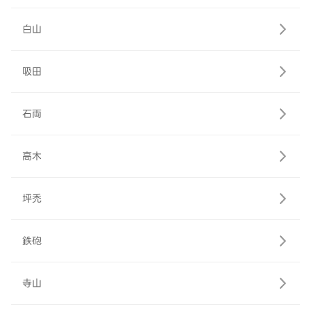
白山
吸田
石両
高木
坪禿
鉄砲
寺山