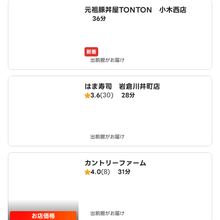
元祖豚丼屋TONTON 小木西店
36分
新着
出前館がお届け
はま寿司 岩倉川井町店
3.6
(30)
28分
出前館がお届け
カントリーファーム
4.0
(8)
31分
出前館がお届け
お店価格