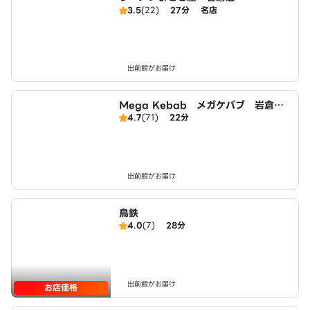
3.5
(22)
27分
名店
出前館がお届け
Mega Kebab メガケバブ 岩倉
4.7
(71)
22分
店 Halal ハラール
出前館がお届け
鳥鉄
4.0
(7)
28分
出前館がお届け
お店価格