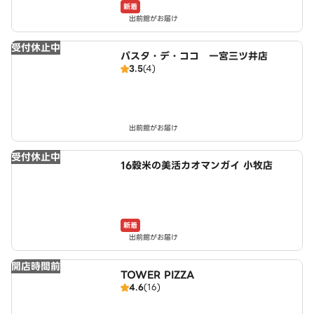
新着
出前館がお届け
受付休止中
パスタ・デ・ココ 一宮三ツ井店
3.5
(4)
出前館がお届け
受付休止中
16穀米の美活カオマンガイ 小牧店
新着
出前館がお届け
開店時間前
TOWER PIZZA
4.6
(16)