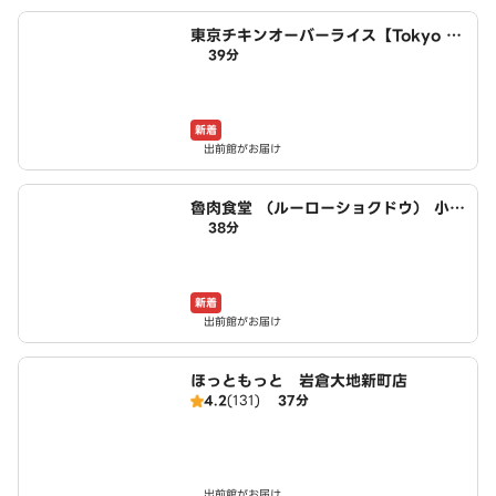
東京チキンオーバーライス【Tokyo C
39分
hicken 】 小牧店
新着
出前館がお届け
魯肉食堂 （ルーローショクドウ） 小牧
38分
店
新着
出前館がお届け
ほっともっと 岩倉大地新町店
4.2
(131)
37分
出前館がお届け