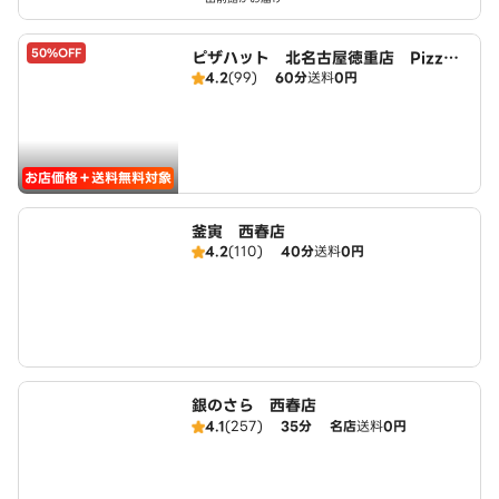
50%OFF
ピザハット 北名古屋徳重店 PizzaH
4.2
(99)
60分
送料
0円
ut
お店価格＋送料無料対象
釜寅 西春店
4.2
(110)
40分
送料
0円
銀のさら 西春店
4.1
(257)
35分
名店
送料
0円