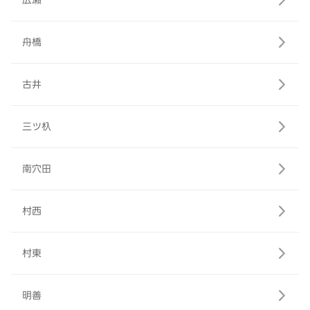
広瀬
舟橋
古井
三ツ杁
南穴田
村西
村東
明善