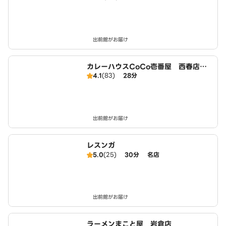
出前館がお届け
カレーハウスCoCo壱番屋 西春店（S
4.1
(83)
28分
D）
出前館がお届け
レスンガ
5.0
(25)
30分
名店
出前館がお届け
ラーメンまこと屋 岩倉店