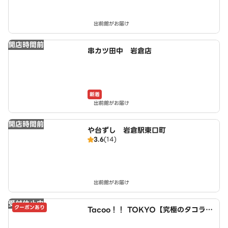
出前館がお届け
開店時間前
串カツ田中 岩倉店
新着
出前館がお届け
開店時間前
や台ずし 岩倉駅東口町
3.6
(14)
出前館がお届け
受付休止中
クーポンあり
Tacoo！！ TOKYO【究極のタコライ
ス】 小牧店