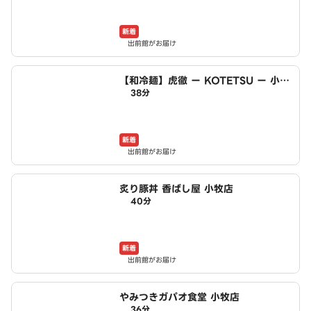
新着
出前館がお届け
【和冷麺】虎徹 ー KOTETSU ー 小牧
38分
店
新着
出前館がお届け
炙り豚丼 香ばし屋 小牧店
40分
新着
出前館がお届け
やみつきガパオ食堂 小牧店
36分