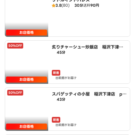
リトルインドパレス
3.8
(80)
30分
送料
90円
お店価格
50%OFF
炙りチャーシュー炒飯店 稲沢下津
45分
店 powered by LAWSON
新着
出前館がお届け
お店価格
50%OFF
スパゲッティの小屋 稲沢下津店 po
43分
wered by LAWSON
新着
出前館がお届け
お店価格