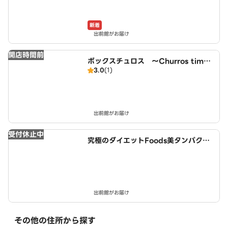
新着
出前館がお届け
開店時間前
ボックスチュロス ～Churros time
3.0
(1)
～ 北名古屋徳重店
出前館がお届け
受付休止中
究極のダイエットFoods美タンパクラ
ボ 西春店
出前館がお届け
その他の住所から探す