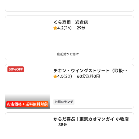
くら寿司 岩倉店
4.2
(26)
29分
出前館がお届け
50%OFF
チキン・ウイングストリート（取扱：
4.5
(20)
60分
送料
0円
ピザハット北名古屋徳重店）
お得なランチ
お店価格＋送料無料対象
からだ喜ぶ！東京カオマンガイ 小牧店
38分