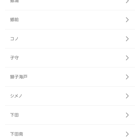
郷浦
郷前
コノ
子守
獅子海戸
シメノ
下田
下田南