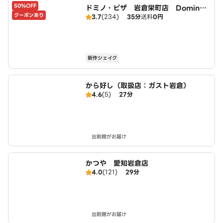
50%OFF
ドミノ・ピザ 岩倉栄町店 Domin
クーポンあり
3.7
(234)
35分
送料
0円
o's
新作シェイク
から好し（取扱店：ガスト岩倉）
4.6
(5)
27分
出前館がお届け
かつや 愛知岩倉店
4.0
(121)
29分
出前館がお届け