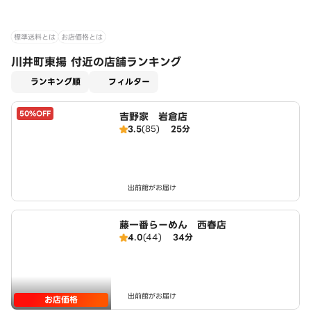
標準送料とは
お店価格とは
川井町東揚 付近の店舗ランキング
適用なし
ランキング順
フィルター
50%OFF
吉野家 岩倉店
3.5
(85)
25分
出前館がお届け
藤一番らーめん 西春店
4.0
(44)
34分
出前館がお届け
お店価格