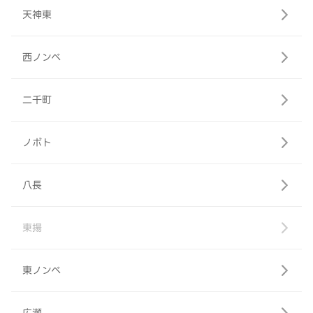
天神東
西ノンベ
二千町
ノボト
八長
東揚
東ノンベ