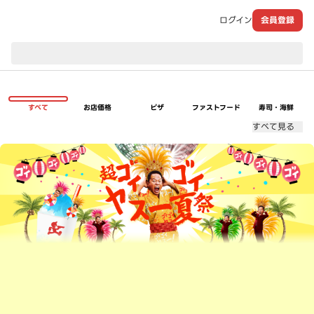
ログイン
会員登録
現在のお届け先：
すべて
お店価格
ピザ
ファストフード
寿司・海鮮
すべて見る
超ゴイゴイヤスー夏祭