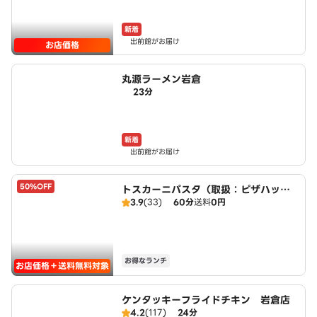
新着
出前館がお届け
お店価格
丸源ラーメン岩倉
23分
新着
出前館がお届け
50%OFF
トスカーニパスタ（取扱：ピザハット
3.9
(33)
60分
送料
0円
北名古屋徳重店）
お得なランチ
お店価格＋送料無料対象
ケンタッキーフライドチキン 岩倉店
4.2
(117)
24分