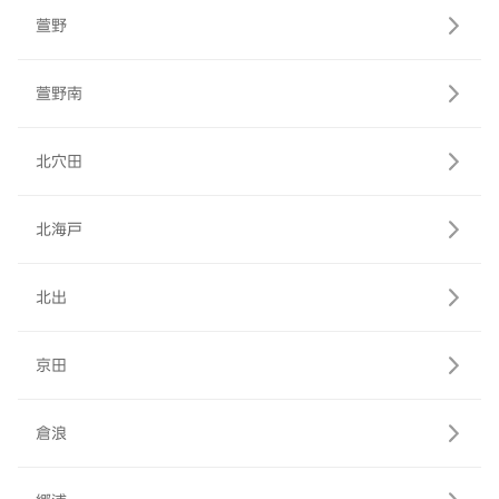
萱野
萱野南
北穴田
北海戸
北出
京田
倉浪