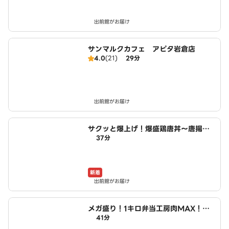
出前館がお届け
サンマルクカフェ アピタ岩倉店
4.0
(21)
29分
出前館がお届け
サクッと爆上げ！爆盛鶏唐丼～唐揚げ
37分
商店鳥一ミート 小木西店
新着
出前館がお届け
メガ盛り！1キロ弁当工房肉MAX！大
41分
盛りからあげお弁当 小木西店