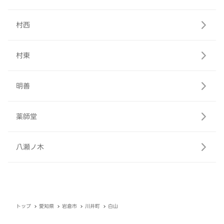
村西
村東
明善
薬師堂
八瀬ノ木
トップ
愛知県
岩倉市
川井町
白山