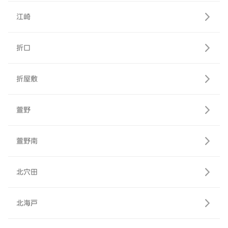
江崎
折口
折屋敷
萱野
萱野南
北穴田
北海戸