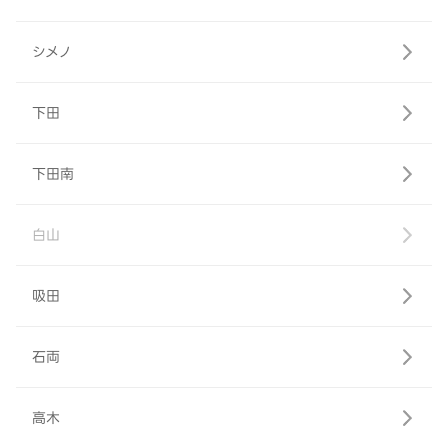
シメノ
下田
下田南
白山
吸田
石両
高木