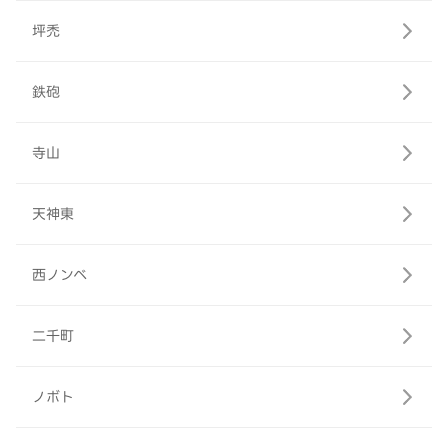
坪禿
鉄砲
寺山
天神東
西ノンベ
二千町
ノボト