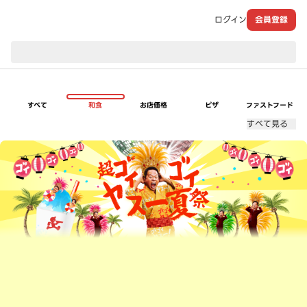
ログイン
会員登録
現在のお届け先：
すべて
和食
お店価格
ピザ
ファストフード
すべて見る
超ゴイゴイヤスー夏祭