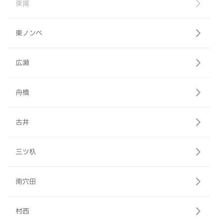
東揚
東ノンベ
広瀬
舟橋
古井
三ツ杁
南穴田
村西