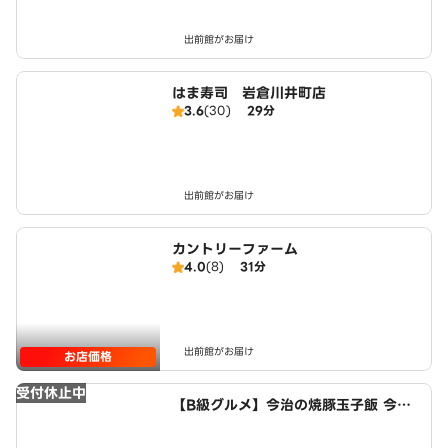
出前館がお届け
はま寿司 岩倉川井町店
3.6
(30)
29分
出前館がお届け
カントリーファーム
4.0
(8)
31分
出前館がお届け
お店価格
受付休止中
【B級グルメ】今治の焼豚玉子飯 今治
食堂 小牧店