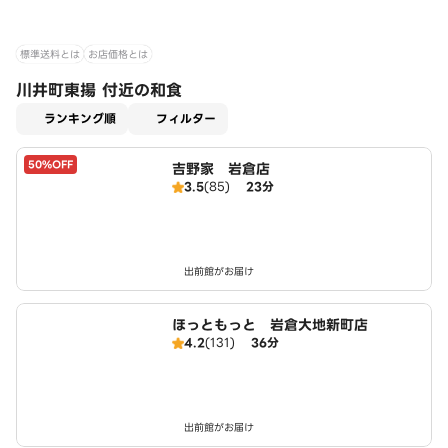
標準送料とは
お店価格とは
川井町東揚 付近の和食
適用なし
ランキング順
フィルター
50%OFF
吉野家 岩倉店
3.5
(85)
23分
出前館がお届け
ほっともっと 岩倉大地新町店
4.2
(131)
36分
出前館がお届け