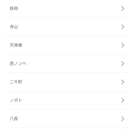
鉄砲
寺山
天神東
西ノンベ
二千町
ノボト
八長