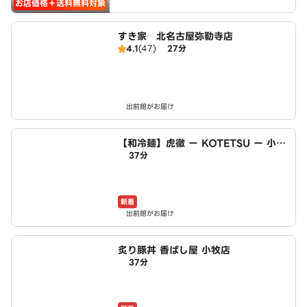
お店価格＋送料無料対象
すき家 北名古屋弥勒寺店
4.1
(47)
27分
出前館がお届け
【和冷麺】虎徹 ー KOTETSU ー 小牧
37分
店
新着
出前館がお届け
炙り豚丼 香ばし屋 小牧店
37分