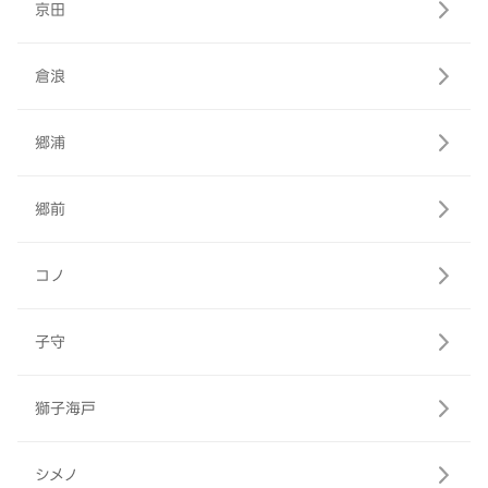
京田
倉浪
郷浦
郷前
コノ
子守
獅子海戸
シメノ