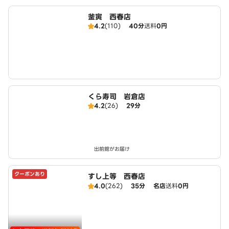
釜寅 西春店
4.2
(110)
40分
送料
0円
くら寿司 岩倉店
4.2
(26)
29分
出前館がお届け
クーポンあり
すし上等 西春店
4.0
(262)
35分
名店
送料
0円