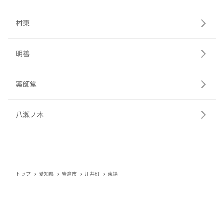
村東
明善
薬師堂
八瀬ノ木
トップ
愛知県
岩倉市
川井町
東揚