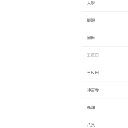
大摩
郷廻
国衙
五反田
三反田
神宮寺
高畑
八長