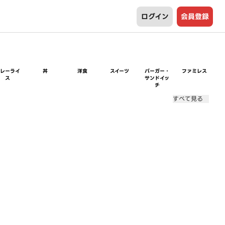
ログイン
会員登録
カレーライ
丼
洋食
スイーツ
バーガー・
ファミレス
ス
サンドイッ
チ
すべて見る