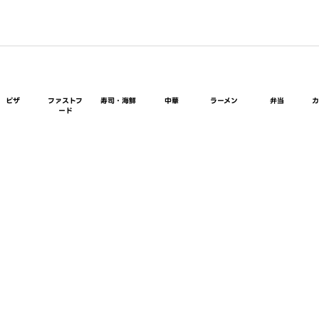
ピザ
ファストフ
寿司・海鮮
中華
ラーメン
弁当
ード