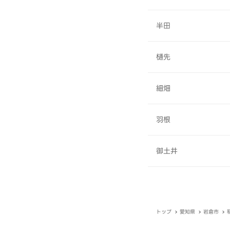
半田
樋先
細畑
羽根
御土井
トップ
愛知県
岩倉市