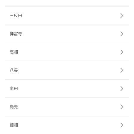
三反田
神宮寺
高畑
八長
半田
樋先
細畑