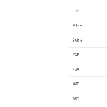
五反田
三反田
神宮寺
高畑
八長
半田
樋先