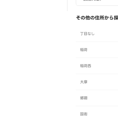
その他の住所から
丁目なし
稲荷
稲荷西
大摩
郷廻
国衙