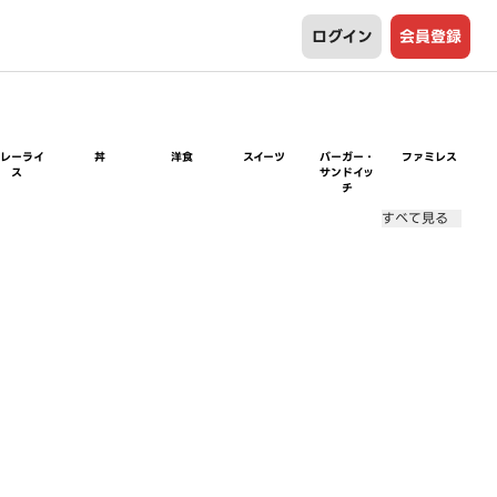
ログイン
会員登録
カレーライ
丼
洋食
スイーツ
バーガー・
ファミレス
ス
サンドイッ
チ
すべて見る