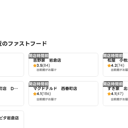
近のファストフード
開店時間前
開店時間前
吉野家 岩倉店
松屋 小牧
3.5
(84)
4.2
(74)
出前館がお届け
出前館がお届
開店時間前
開店時間前
町店 Do
マクドナルド 西春町店
すき家 北
4.1
(186)
4.1
(47)
出前館がお届け
出前館がお届
ピタ岩倉店