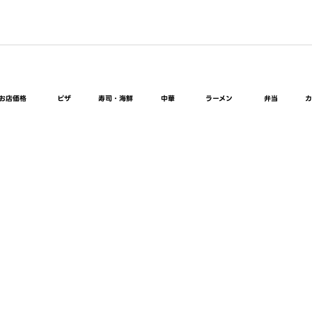
お店価格
ピザ
寿司・海鮮
中華
ラーメン
弁当