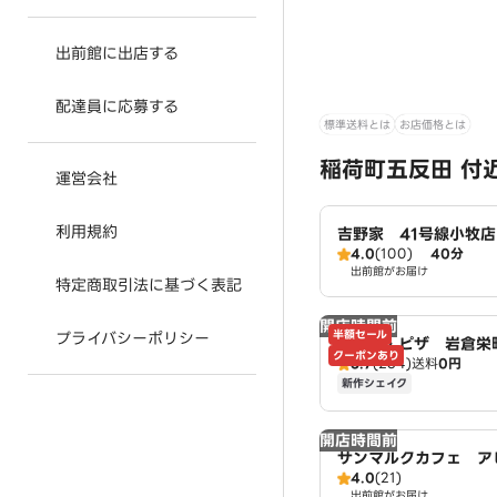
出前館に出店する
配達員に応募する
標準送料とは
お店価格とは
稲荷町五反田 付
運営会社
利用規約
吉野家 41号線小牧店
4.0
(100)
40分
出前館がお届け
特定商取引法に基づく表記
開店時間前
半額セール
プライバシーポリシー
ドミノ・ピザ 岩倉栄
クーポンあり
3.7
(234)
送料
0円
mino's
新作シェイク
開店時間前
サンマルクカフェ ア
4.0
(21)
出前館がお届け