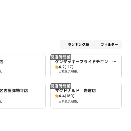
適用な
ランキング順
フィルター
開店時間前
店
ケンタッキーフライドチキン 岩
4.2
(117)
倉店
け
出前館がお届け
開店時間前
名古屋弥勒寺店
マクドナルド 岩倉店
4.4
(160)
け
出前館がお届け