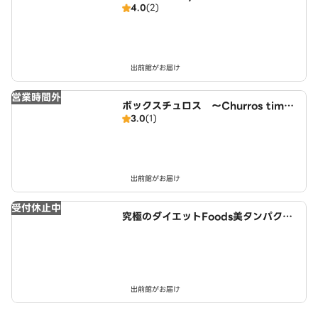
4.0
(2)
出前館がお届け
営業時間外
ボックスチュロス ～Churros time
3.0
(1)
～ 北名古屋徳重店
出前館がお届け
受付休止中
究極のダイエットFoods美タンパクラ
ボ 西春店
出前館がお届け