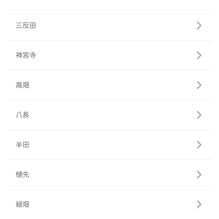
三反田
神宮寺
高畑
八長
半田
樋先
細畑