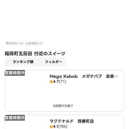
標準送料とは
お店価格とは
稲荷町五反田 付近のスイーツ
適用なし
ランキング順
フィルター
営業時間外
Mega Kebab メガケバブ 岩倉
4.7
(71)
店 Halal ハラール
出前館がお届け
営業時間外
マクドナルド 西春町店
4.1
(186)