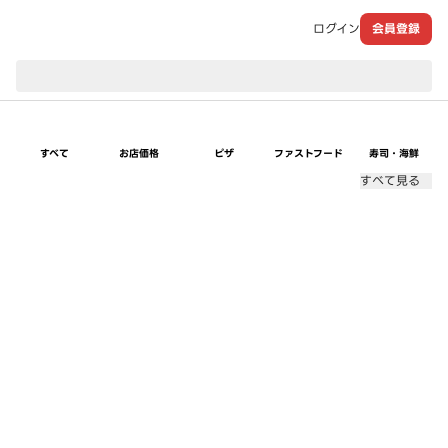
ログイン
会員登録
現在のお届け先：
すべて
お店価格
ピザ
ファストフード
寿司・海鮮
すべて見る