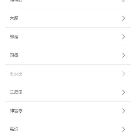
大摩
郷廻
国衙
五反田
三反田
神宮寺
高畑