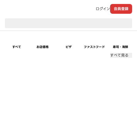
ログイン
会員登録
現在のお届け先：
すべて
お店価格
ピザ
ファストフード
寿司・海鮮
すべて見る