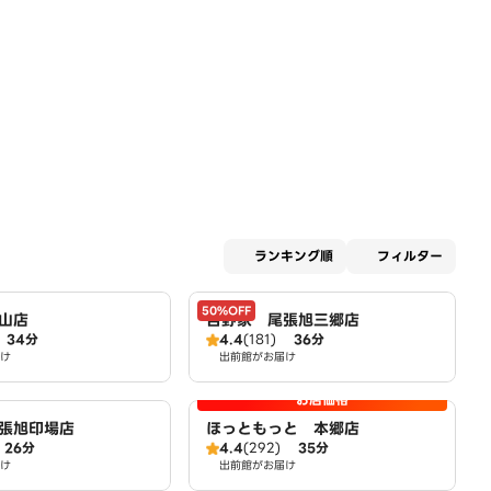
適用な
ランキング順
フィルター
50%OFF
山店
吉野家 尾張旭三郷店
34分
4.4
(181)
36分
け
出前館がお届け
お店価格
張旭印場店
ほっともっと 本郷店
26分
4.4
(292)
35分
け
出前館がお届け