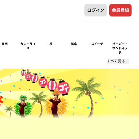
ログイン
会員登録
弁当
カレーライ
丼
洋食
スイーツ
バーガー・
ス
サンドイッ
チ
すべて見る