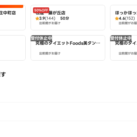
50%OFF
庄中町店
松屋 藤が丘店
ほっかほっ
3.9
(144)
50分
4.6
(152)
出前館がお届け
出前館がお届
受付休止中
受付休止中
究極のダイエットFoods美タンパ
究極のダイ
クラボ 名古屋インター店
クラボ 印
出前館がお届け
出前館がお届
探す