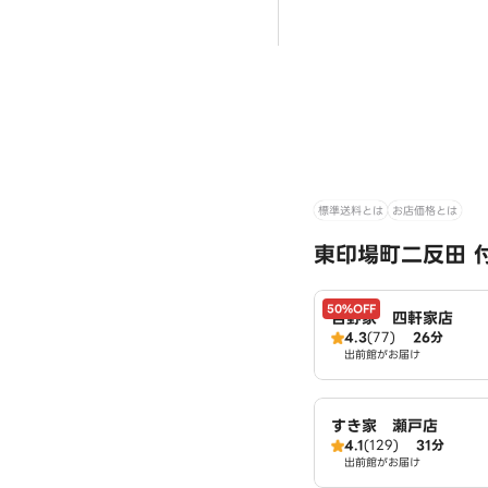
標準送料とは
お店価格とは
東印場町二反田 
50%OFF
吉野家 四軒家店
4.3
(77)
26分
出前館がお届け
すき家 瀬戸店
4.1
(129)
31分
出前館がお届け