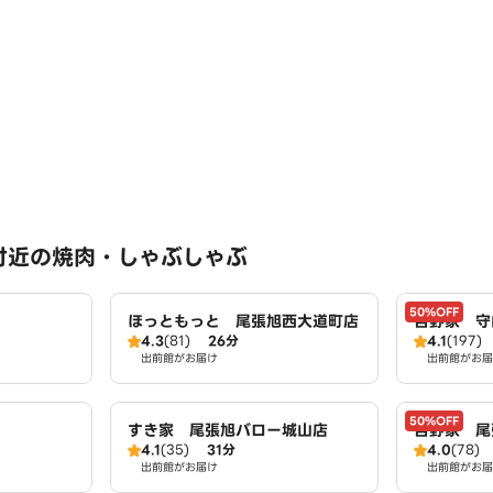
付近の焼肉・しゃぶしゃぶ
50%OFF
ほっともっと 尾張旭西大道町店
吉野家 守
4.3
(81)
26分
4.1
(197)
出前館がお届け
出前館がお届
50%OFF
すき家 尾張旭バロー城山店
吉野家 尾
4.1
(35)
31分
4.0
(78)
出前館がお届け
出前館がお届