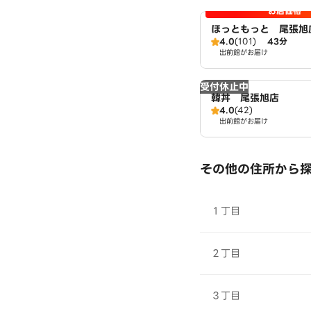
お店価格
ほっともっと 尾張旭
4.0
(101)
43分
出前館がお届け
受付休止中
韓丼 尾張旭店
4.0
(42)
出前館がお届け
その他の住所から
１丁目
２丁目
３丁目