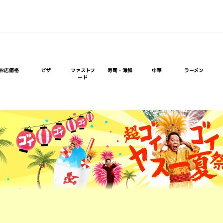
お店価格
ピザ
ファストフ
寿司・海鮮
中華
ラーメン
ード