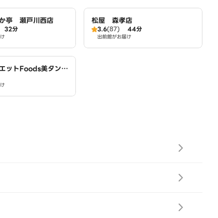
か亭 瀬戸川西店
松屋 森孝店
32分
3.6
(87)
44分
け
出前館がお届け
エットFoods美タンパ
場店
け