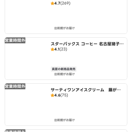
4.7
(269)
出前館がお届け
営業時間外
スターバックス コーヒー 名古屋猪子石
4.1
(23)
店
真夏の新商品発売
出前館がお届け
営業時間外
サーティワンアイスクリーム 藤が丘
4.6
(75)
駅前店
出前館がお届け