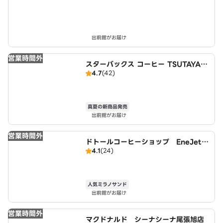
出前館がお届け
営業時間外
スターバックス コーヒー TSUTAYA
4.7
(42)
瀬戸店
真夏の新商品発売
出前館がお届け
営業時間外
ドトールコーヒーショップ EneJet尾
4.1
(24)
張旭店
人気ミラノサンド
出前館がお届け
営業時間外
マクドナルド シーナシーナ尾張旭店