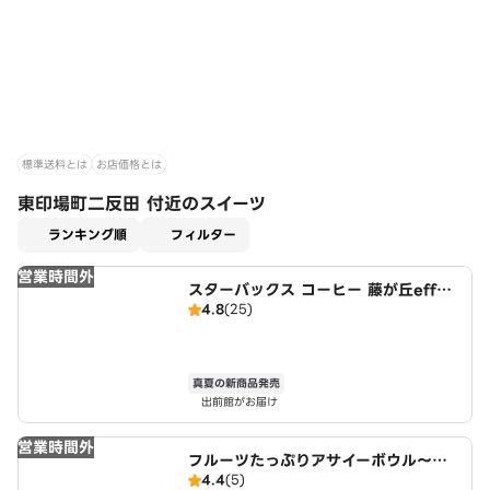
標準送料とは
お店価格とは
東印場町二反田 付近のスイーツ
適用なし
ランキング順
フィルター
営業時間外
スターバックス コーヒー 藤が丘effe
4.8
(25)
店
真夏の新商品発売
出前館がお届け
営業時間外
フルーツたっぷりアサイーボウル～ワ
4.4
(5)
イキキ・ボウルズ 三郷駅店