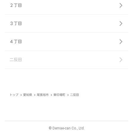
２丁目
３丁目
４丁目
二反田
トップ
愛知県
尾張旭市
東印場町
二反田
© Demae-can Co., Ltd.