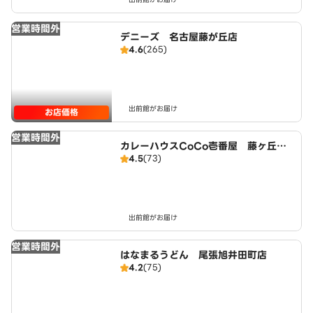
営業時間外
デニーズ 名古屋藤が丘店
4.6
(265)
出前館がお届け
お店価格
営業時間外
カレーハウスCoCo壱番屋 藤ヶ丘駅
4.5
(73)
東店（SD）
出前館がお届け
営業時間外
はなまるうどん 尾張旭井田町店
4.2
(75)