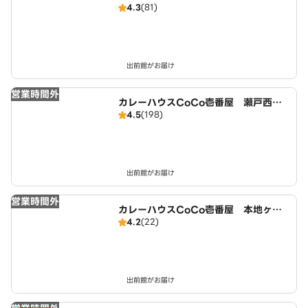
4.3
(81)
出前館がお届け
営業時間外
カレーハウスCoCo壱番屋 瀬戸西本
4.5
(198)
地店（SD）
出前館がお届け
営業時間外
カレーハウスCoCo壱番屋 本地ヶ原
4.2
(22)
店（SD）
出前館がお届け