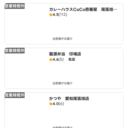
営業時間外
カレーハウスCoCo壱番屋 尾張旭店
4.5
(112)
（SD）
出前館がお届け
営業時間外
龍源弁当 印場店
4.6
(5)
名店
出前館がお届け
営業時間外
かつや 愛知尾張旭店
4.0
(6)
出前館がお届け