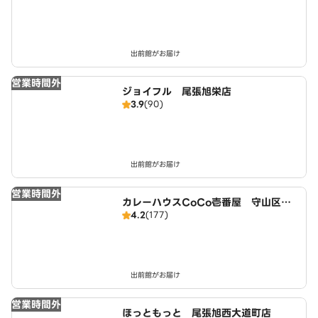
出前館がお届け
営業時間外
ジョイフル 尾張旭栄店
3.9
(90)
出前館がお届け
営業時間外
カレーハウスCoCo壱番屋 守山区大
4.2
(177)
森店（SD）
出前館がお届け
営業時間外
ほっともっと 尾張旭西大道町店