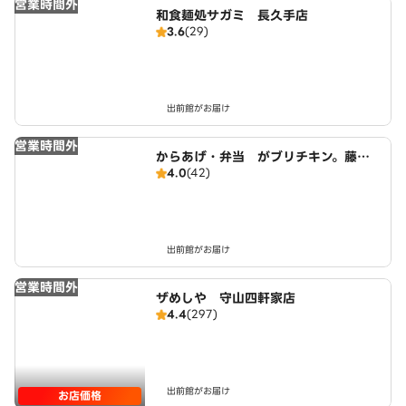
営業時間外
和食麺処サガミ 長久手店
3.6
(29)
出前館がお届け
営業時間外
からあげ・弁当 がブリチキン。藤が
4.0
(42)
丘店
出前館がお届け
営業時間外
ザめしや 守山四軒家店
4.4
(297)
出前館がお届け
お店価格