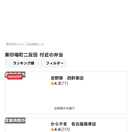
標準送料とは
お店価格とは
東印場町二反田 付近の弁当
適用なし
ランキング順
フィルター
営業時間外
50%OFF
吉野家 四軒家店
4.3
(77)
出前館がお届け
営業時間外
からやま 名古屋森孝店
4.6
(213)