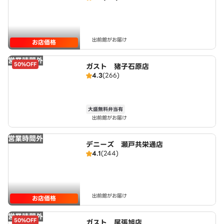
出前館がお届け
お店価格
営業時間外
50%OFF
ガスト 猪子石原店
4.3
(266)
大盛無料弁当有
出前館がお届け
営業時間外
デニーズ 瀬戸共栄通店
4.1
(244)
出前館がお届け
お店価格
営業時間外
50%OFF
ガスト 尾張旭店