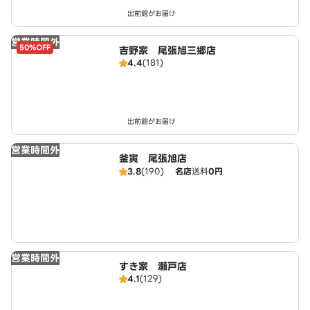
出前館がお届け
営業時間外
50%OFF
吉野家 尾張旭三郷店
4.4
(181)
出前館がお届け
営業時間外
釜寅 尾張旭店
3.8
(190)
名店
送料
0円
営業時間外
すき家 瀬戸店
4.1
(129)