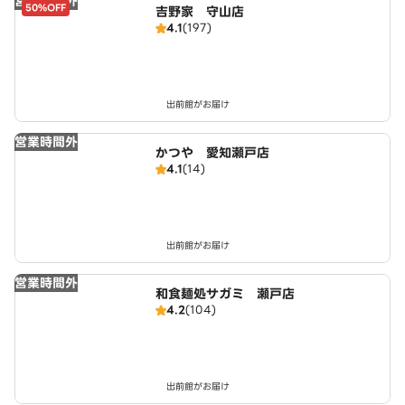
営業時間外
50%OFF
吉野家 守山店
4.1
(197)
出前館がお届け
営業時間外
かつや 愛知瀬戸店
4.1
(14)
出前館がお届け
営業時間外
和食麺処サガミ 瀬戸店
4.2
(104)
出前館がお届け