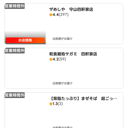
営業時間外
ザめしや 守山四軒家店
4.4
(297)
出前館がお届け
お店価格
営業時間外
和食麺処サガミ 四軒家店
4.2
(59)
出前館がお届け
営業時間外
【背脂たっぷり】まぜそば 超ごって
1.3
(3)
り麺 ごっつ 井田町3丁目店
出前館がお届け