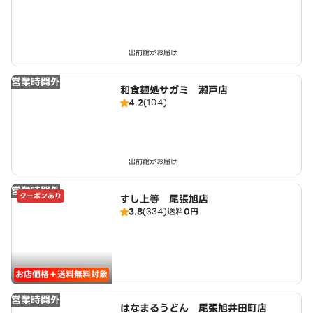
出前館がお届け
営業時間外
和食麺処サガミ 瀬戸店
4.2
(104)
出前館がお届け
営業時間外
クーポンあり
すし上等 尾張旭店
3.8
(334)
送料
0円
お店価格＋送料無料対象
営業時間外
はなまるうどん 尾張旭井田町店