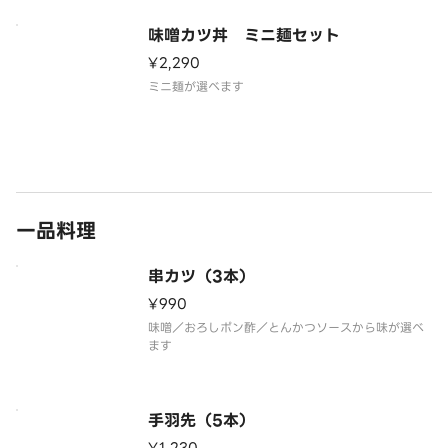
味噌カツ丼 ミニ麺セット
¥2,290
ミニ麺が選べます
一品料理
串カツ（3本）
¥990
味噌／おろしポン酢／とんかつソースから味が選べ
ます
手羽先（5本）