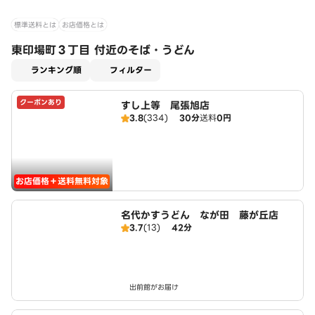
標準送料とは
お店価格とは
東印場町３丁目 付近のそば・うどん
適用なし
ランキング順
フィルター
クーポンあり
すし上等 尾張旭店
3.8
(334)
30分
送料
0円
お店価格＋送料無料対象
名代かすうどん なが田 藤が丘店
3.7
(13)
42分
出前館がお届け