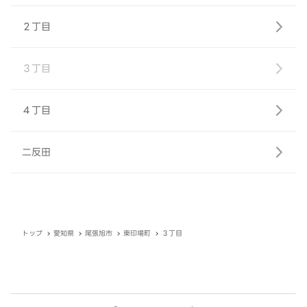
２丁目
３丁目
４丁目
二反田
トップ
愛知県
尾張旭市
東印場町
３丁目