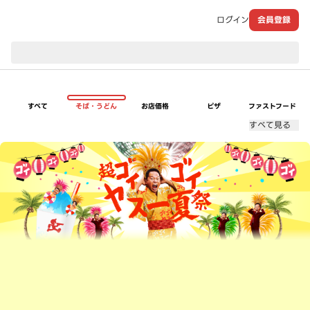
ログイン
会員登録
現在のお届け先：
すべて
そば・うどん
お店価格
ピザ
ファストフード
すべて見る
超ゴイゴイヤスー夏祭