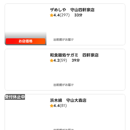
ザめしや 守山四軒家店
4.4
(297)
33分
出前館がお届け
お店価格
和食麺処サガミ 四軒家店
4.2
(59)
39分
出前館がお届け
受付休止中
浜木綿 守山大森店
4.4
(81)