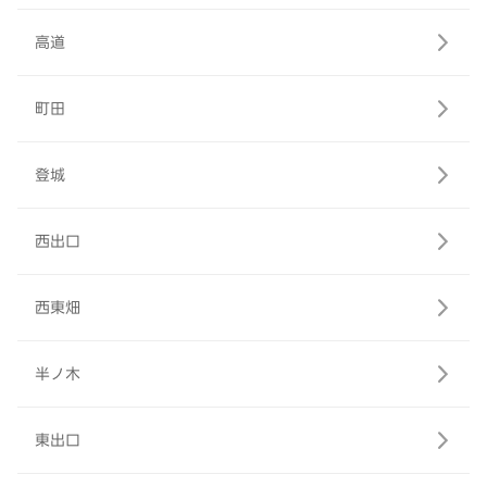
高道
町田
登城
西出口
西東畑
半ノ木
東出口