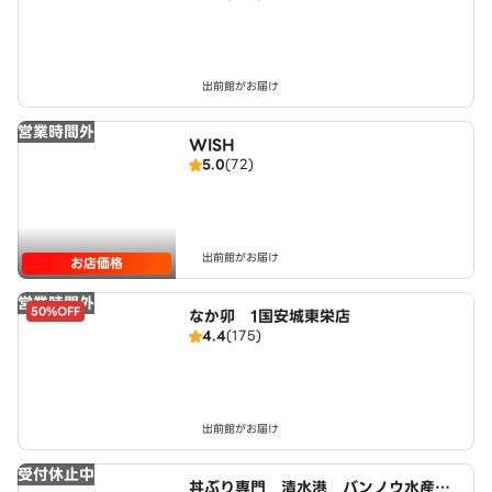
出前館がお届け
営業時間外
WISH
5.0
(72)
出前館がお届け
お店価格
営業時間外
50%OFF
なか卯 1国安城東栄店
4.4
(175)
出前館がお届け
受付休止中
丼ぶり専門 清水港 バンノウ水産