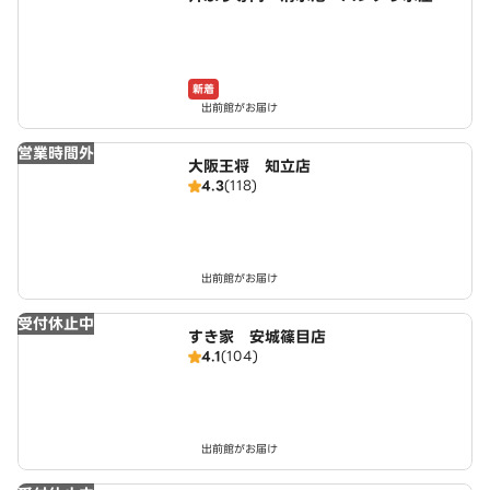
安城店
新着
出前館がお届け
営業時間外
大阪王将 知立店
4.3
(118)
出前館がお届け
受付休止中
すき家 安城篠目店
4.1
(104)
出前館がお届け