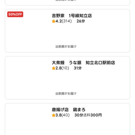
50%OFF
吉野家 1号線知立店
4.2
(314)
26分
出前館がお届け
大衆鰻 うな銀 知立北口駅前店
2.8
(10)
31分
出前館がお届け
唐揚げ店 鷄まろ
3.8
(40)
30分
送料
300円