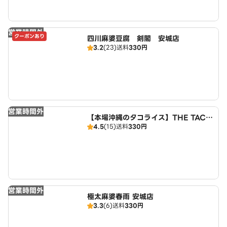
営業時間外
クーポンあり
四川麻婆豆腐 剣閣 安城店
3.2
(23)
送料
330円
営業時間外
【本場沖縄のタコライス】THE TACO
4.5
(15)
送料
330円
RICE HOUSE 安城店
営業時間外
極太麻婆春雨 安城店
3.3
(6)
送料
330円