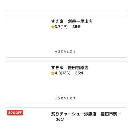
すき家 刈谷一里山店
3.7
(19)
35分
出前館がお届け
すき家 豊田吉原店
4.3
(133)
35分
出前館がお届け
50%OFF
炙りチャーシュー炒飯店 豊田市駒新
36分
町店 powered by LAWSON