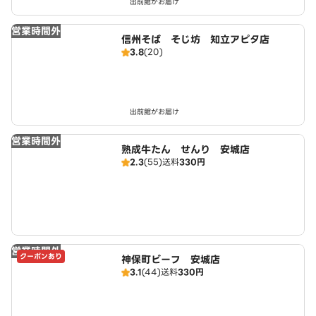
出前館がお届け
営業時間外
信州そば そじ坊 知立アピタ店
3.8
(20)
出前館がお届け
営業時間外
熟成牛たん せんり 安城店
2.3
(55)
送料
330円
営業時間外
クーポンあり
神保町ビーフ 安城店
3.1
(44)
送料
330円