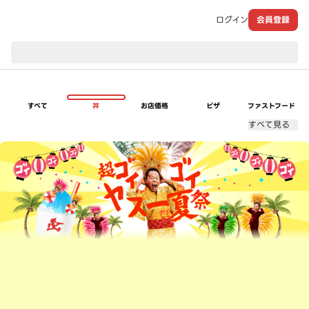
ログイン
会員登録
現在のお届け先：
すべて
丼
お店価格
ピザ
ファストフード
すべて見る
超ゴイゴイヤスー夏祭