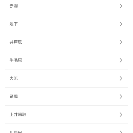
赤羽
池下
井戸尻
牛毛原
大流
踊場
上井場取
川原田