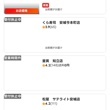
新着
出前館がお届け
お店価格
受付休止中
くら寿司 安城今本町店
3.9
(65)
出前館がお届け
営業時間外
釜寅 知立店
4.2
(148)
送料
0円
受付休止中
松屋 サテライト安城店
4.2
(111)