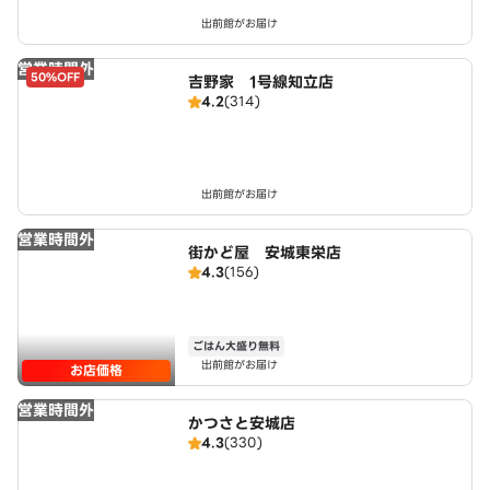
出前館がお届け
営業時間外
50%OFF
吉野家 1号線知立店
4.2
(314)
出前館がお届け
営業時間外
街かど屋 安城東栄店
4.3
(156)
ごはん大盛り無料
出前館がお届け
お店価格
営業時間外
かつさと安城店
4.3
(330)