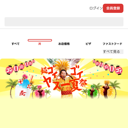
ログイン
会員登録
現在のお届け先：
すべて
丼
お店価格
ピザ
ファストフード
すべて見る
超ゴイゴイヤスー夏祭