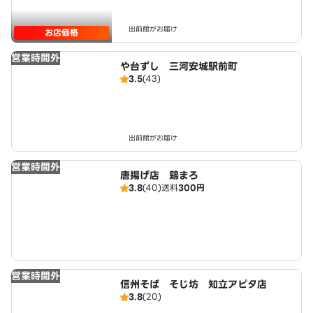
出前館がお届け
お店価格
営業時間外
や台ずし 三河安城駅前町
3.5
(43)
出前館がお届け
営業時間外
唐揚げ店 鷄まろ
3.8
(40)
送料
300円
営業時間外
信州そば そじ坊 知立アピタ店
3.8
(20)