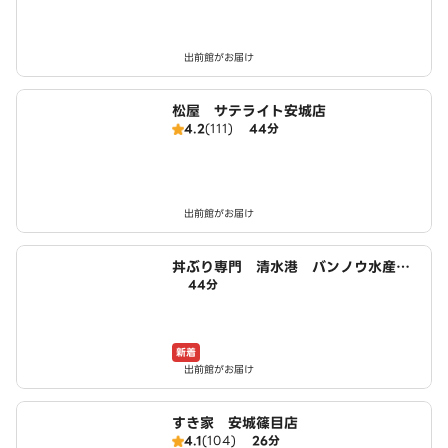
出前館がお届け
松屋 サテライト安城店
4.2
(111)
44分
出前館がお届け
丼ぶり専門 清水港 バンノウ水産
44分
安城店
新着
出前館がお届け
すき家 安城篠目店
4.1
(104)
26分