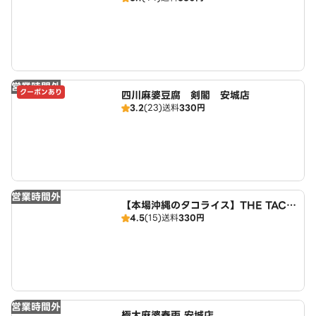
営業時間外
クーポンあり
四川麻婆豆腐 剣閣 安城店
3.2
(23)
送料
330円
営業時間外
【本場沖縄のタコライス】THE TACO
4.5
(15)
送料
330円
RICE HOUSE 安城店
営業時間外
極太麻婆春雨 安城店