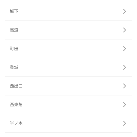
城下
高道
町田
登城
西出口
西東畑
半ノ木