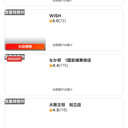
出前館がお届け
営業時間外
WISH
5.0
(72)
出前館がお届け
お店価格
営業時間外
50%OFF
なか卯 1国安城東栄店
4.4
(175)
出前館がお届け
営業時間外
大阪王将 知立店
4.3
(118)