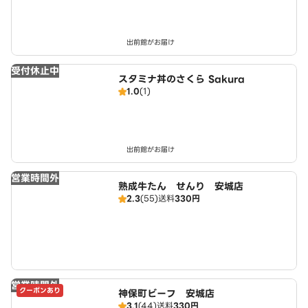
出前館がお届け
受付休止中
スタミナ丼のさくら Sakura
1.0
(1)
出前館がお届け
営業時間外
熟成牛たん せんり 安城店
2.3
(55)
送料
330円
営業時間外
クーポンあり
神保町ビーフ 安城店
3.1
(44)
送料
330円