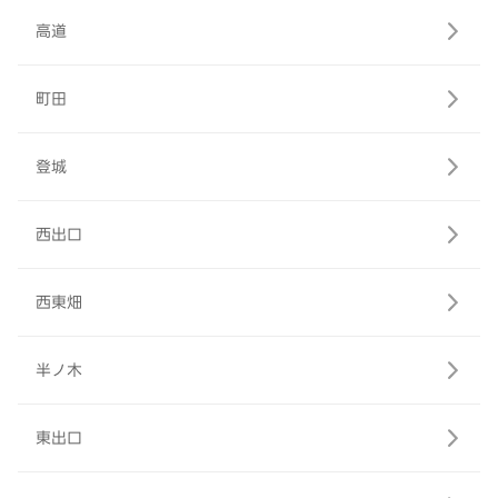
高道
町田
登城
西出口
西東畑
半ノ木
東出口