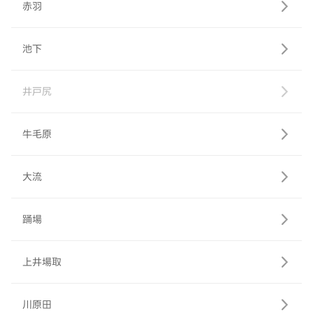
赤羽
池下
井戸尻
牛毛原
大流
踊場
上井場取
川原田