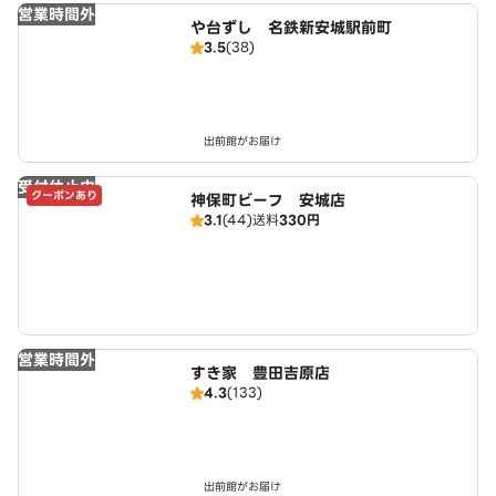
営業時間外
や台ずし 名鉄新安城駅前町
3.5
(38)
出前館がお届け
受付休止中
クーポンあり
神保町ビーフ 安城店
3.1
(44)
送料
330円
営業時間外
すき家 豊田吉原店
4.3
(133)
出前館がお届け