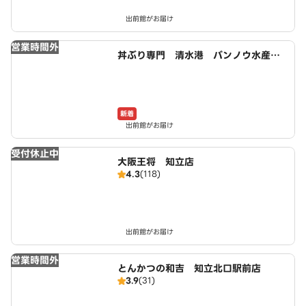
出前館がお届け
営業時間外
丼ぶり専門 清水港 バンノウ水産
安城店
新着
出前館がお届け
受付休止中
大阪王将 知立店
4.3
(118)
出前館がお届け
営業時間外
とんかつの和吉 知立北口駅前店
3.9
(31)