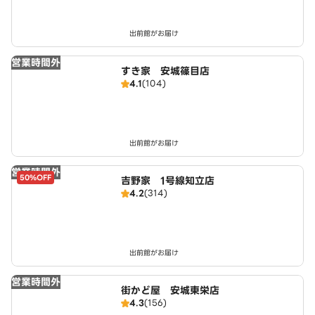
出前館がお届け
営業時間外
すき家 安城篠目店
4.1
(104)
出前館がお届け
営業時間外
50%OFF
吉野家 1号線知立店
4.2
(314)
出前館がお届け
営業時間外
街かど屋 安城東栄店
4.3
(156)