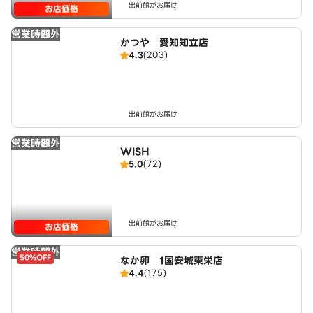
出前館がお届け
お店価格
営業時間外
かつや 愛知知立店
4.3
(203)
出前館がお届け
営業時間外
WISH
5.0
(72)
出前館がお届け
お店価格
営業時間外
50%OFF
なか卯 1国安城東栄店
4.4
(175)