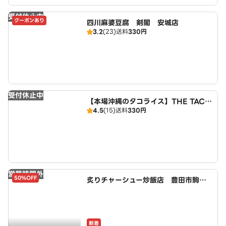
受付休止中
クーポンあり
四川麻婆豆腐 剣閣 安城店
3.2
(23)
送料
330円
受付休止中
【本場沖縄のタコライス】THE TACO
4.5
(15)
送料
330円
RICE HOUSE 安城店
営業時間外
50%OFF
炙りチャーシュー炒飯店 豊田市駒新
町店 powered by LAWSON
新着