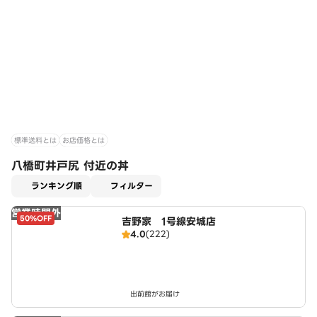
標準送料とは
お店価格とは
八橋町井戸尻 付近の丼
適用なし
ランキング順
フィルター
営業時間外
50%OFF
吉野家 1号線安城店
4.0
(222)
出前館がお届け