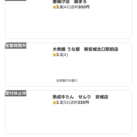
唐揚げ店 鷄まろ
3.8
(40)
送料
300円
営業時間外
大衆鰻 うな銀 新安城北口駅前店
3.3
(4)
出前館がお届け
受付休止中
熟成牛たん せんり 安城店
2.3
(55)
送料
330円