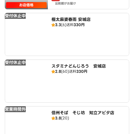
出前館がお届け
お店価格
受付休止中
極太麻婆春雨 安城店
3.3
(6)
送料
330円
受付休止中
スタミナどんじろう 安城店
2.8
(60)
送料
330円
営業時間外
信州そば そじ坊 知立アピタ店
3.8
(20)