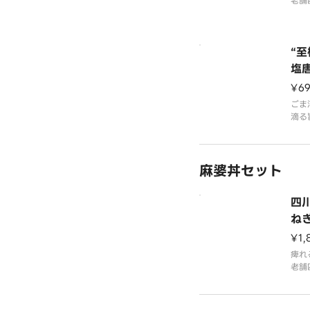
老舗
みが
婆豆
ウチ
麻辣
“
を生
塩
にく
¥6
舗の
ごま
滴る
塩だ
揚げ
げ。
麻婆丼セット
す。
四
ね
¥1,
痺れ
老舗
みが
婆豆
トウ