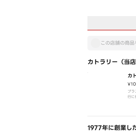
カトラリー（当店
カ
¥1
プラ
行に
有料
す。
必要
文く
1977年に創業