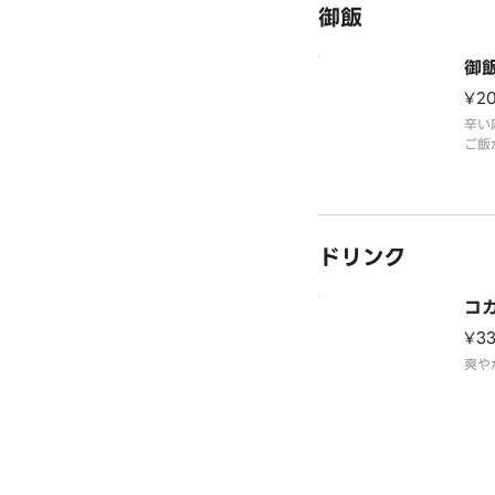
御飯
い、
わい
ほど
御飯
ごま
¥2
辛い
ご飯
ドリンク
コ
¥3
爽や