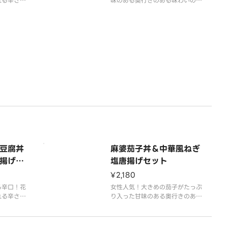
れる辛さ
味のある奥行きのある味わいの麻
リヒリする
婆茄子。
甜麺醤・ト
茄子に絡めたとろみのある肉みそ
なりあい、
タレがクセになる逸品。
深い味わい
おつまみにもぴったりです。
食べるほど
わい深い老
が
豆腐丼
麻婆茄子丼＆中華風ねぎ
揚げセ
塩唐揚げセット
¥2,180
る辛口！花
女性人気！大きめの茄子がたっぷ
れる辛さ
り入った甘味のある奥行きのある
リヒリする
味わいの麻婆茄子丼。茄子に絡め
甜麺醤・ト
たとろみのある肉みそタレが白米
なりあい、
とよく合います。さらに、ごま油