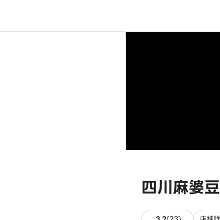
四川麻婆豆
23件のレビ
3.2
(
23
)
店舗