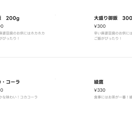
麻辣（マーラー）の奥深い味
麻辣（マーラー）の奥
を生み出しています。食べる
を生み出しています。
にくせになります。さらに、
にくせになります。さ
 200g
大盛り御飯 300
油香る中華風ねぎ塩
油香る中華風ねぎ塩唐
00
¥300
麻婆豆腐のお供にはホカホカ
辛い麻婆豆腐のお供に
がぴったり！
ご飯がぴったり！
カ・コーラ
綾鷹
30
¥330
かな味わい！コカコーラ
食事にはお茶が一番！