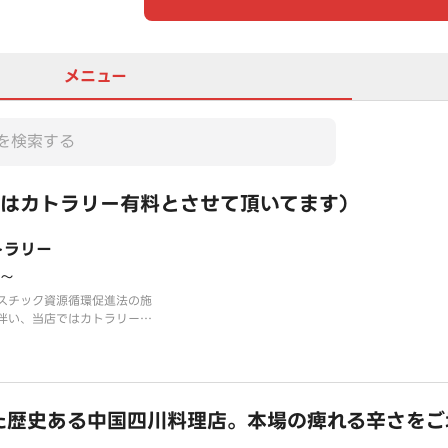
メニュー
はカトラリー有料とさせて頂いてます）
トラリー
0〜
スチック資源循環促進法の施
伴い、当店ではカトラリーを
とさせていただいておりま
なお客様はこちらより、ご注
ださい。
した歴史ある中国四川料理店。本場の痺れる辛さを