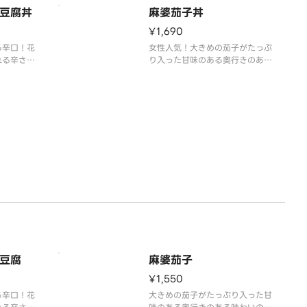
豆腐丼
麻婆茄子丼
¥1,690
る辛口！花
女性人気！大きめの茄子がたっぷ
れる辛さ
り入った甘味のある奥行きのある
リヒリする
味わいの麻婆茄子丼。茄子に絡め
甜麺醤・ト
たとろみのある肉みそタレが白米
なりあい、
深い味わい
食べるほど
わい深い老
が
豆腐
麻婆茄子
¥1,550
る辛口！花
大きめの茄子がたっぷり入った甘