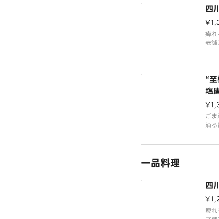
四
¥1,
痺れ
老舗
みが
婆豆
トウ
い、
“
わい
塩
ほど
¥1,
い老
ごま
滴る
塩だ
揚げ
げ丼
一品料理
四
¥1,
痺れ