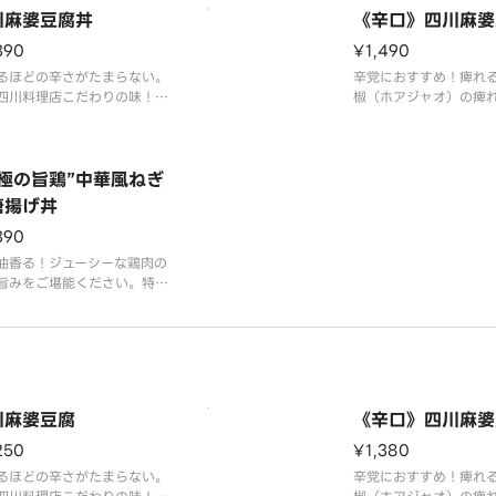
川麻婆豆腐丼
《辛口》四川麻婆
390
¥1,490
るほどの辛さがたまらない。
辛党におすすめ！痺れ
四川料理店こだわりの味！旨
椒（ホアジャオ）の痺
凝縮された当店おすすめの麻
『麻』と、唐辛子のヒ
腐丼です。豆板醤と甜麺醤・
辛さ『辣』、豆板醤と
チ・山椒の旨みが重なりあ
ウチ・山椒の旨みが重
麻辣（マーラー）の奥深い味
至極の旨鶏”中華風ねぎ
麻辣（マーラー）の奥
を生み出しています。食べる
を生み出しています。
唐揚げ丼
にくせになります。味わい深
にくせになります。味
390
舗の味。是非お召し
舗の味。是非お召し上
油香る！ジューシーな鶏肉の
旨みをご堪能ください。特製
れに漬込み、高温でカラッと
、さっぱりとしたねぎ塩唐揚
。スタッフおすすめの逸品で
川麻婆豆腐
《辛口》四川麻婆
250
¥1,380
るほどの辛さがたまらない。
辛党におすすめ！痺れ