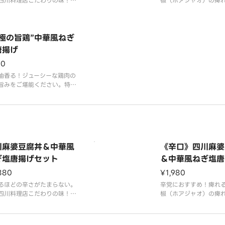
四川料理店こだわりの味！旨
椒（ホアジャオ）の痺
凝縮された当店おすすめの麻
『麻』と、唐辛子のヒ
腐です。豆板醤と甜麺醤・ト
辛さ『辣』、豆板醤と
・山椒の旨みが重なりあい、
ウチ・山椒の旨みが重
（マーラー）の奥深い味わい
至極の旨鶏”中華風ねぎ
麻辣（マーラー）の奥
み出しています。食べるほど
を生み出しています。
唐揚げ
せになります。味わい深い老
にくせになります。味
90
味。是非お召し上
舗の味。是非お召し上
油香る！ジューシーな鶏肉の
旨みをご堪能ください。特製
れに漬込み、高温でカラッと
、さっぱりとしたねぎ塩唐揚
スタッフおすすめの逸品で
川麻婆豆腐丼＆中華風
《辛口》四川麻婆
ぎ塩唐揚げセット
＆中華風ねぎ塩唐
ット
880
¥1,980
るほどの辛さがたまらない。
辛党におすすめ！痺れ
四川料理店こだわりの味！旨
椒（ホアジャオ）の痺
凝縮された当店おすすめの麻
『麻』と、唐辛子のヒ
腐丼です。豆板醤と甜麺醤・
辛さ『辣』、豆板醤と
チ・山椒の旨みが重なりあ
ウチ・山椒の旨みが重