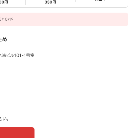
500円
330円
10/19
ため
浦ビル101-1号室
さい。