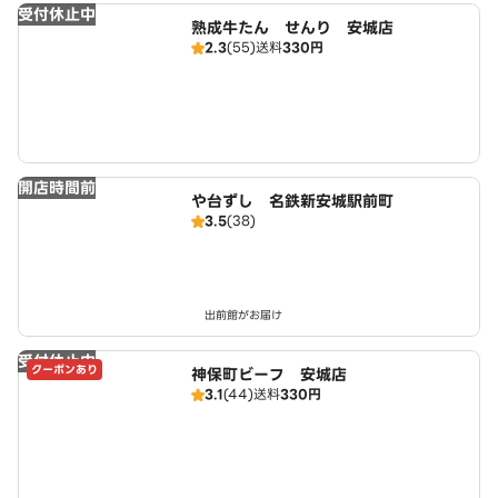
受付休止中
熟成牛たん せんり 安城店
2.3
(55)
送料
330円
開店時間前
や台ずし 名鉄新安城駅前町
3.5
(38)
出前館がお届け
受付休止中
クーポンあり
神保町ビーフ 安城店
3.1
(44)
送料
330円