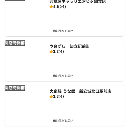
若鯱家ギャラリエアピタ知立店
4.1
(64)
出前館がお届け
開店時間前
や台ずし 知立駅前町
3.3
(4)
出前館がお届け
開店時間前
大衆鰻 うな銀 新安城北口駅前店
3.3
(4)
出前館がお届け