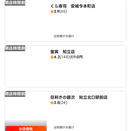
開店時間前
くら寿司 安城今本町店
3.9
(65)
出前館がお届け
開店時間前
釜寅 知立店
4.2
(148)
送料
0円
開店時間前
目利きの銀次 知立北口駅前店
3.8
(24)
出前館がお届け
お店価格