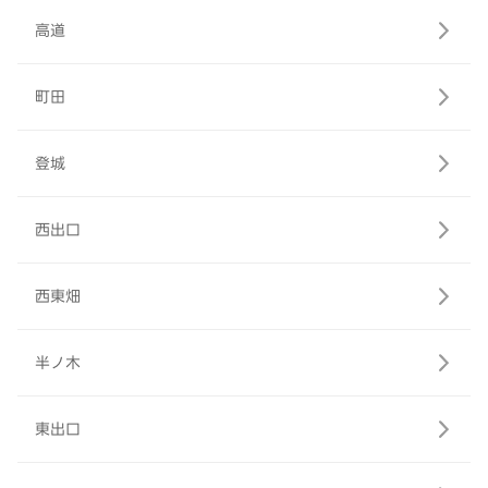
高道
町田
登城
西出口
西東畑
半ノ木
東出口