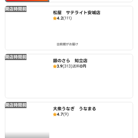
開店時間前
松屋 サテライト安城店
4.2
(111)
出前館がお届け
開店時間前
銀のさら 知立店
3.9
(313)
送料
0円
開店時間前
大衆うなぎ うなまる
4.7
(9)