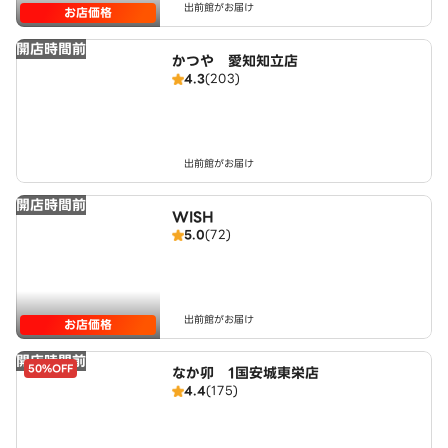
出前館がお届け
お店価格
開店時間前
かつや 愛知知立店
4.3
(203)
出前館がお届け
開店時間前
WISH
5.0
(72)
出前館がお届け
お店価格
開店時間前
50%OFF
なか卯 1国安城東栄店
4.4
(175)