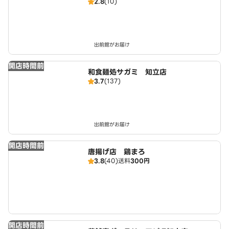
2.8
(10)
出前館がお届け
開店時間前
和食麺処サガミ 知立店
3.7
(137)
出前館がお届け
開店時間前
唐揚げ店 鷄まろ
3.8
(40)
送料
300円
開店時間前