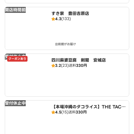
開店時間前
すき家 豊田吉原店
4.3
(133)
出前館がお届け
受付休止中
クーポンあり
四川麻婆豆腐 剣閣 安城店
3.2
(23)
送料
330円
受付休止中
【本場沖縄のタコライス】THE TACO
4.5
(15)
送料
330円
RICE HOUSE 安城店