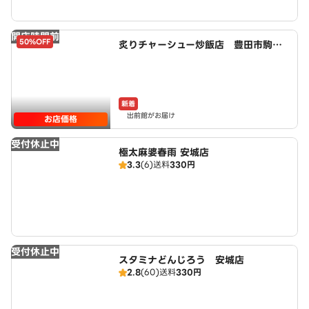
開店時間前
50%OFF
炙りチャーシュー炒飯店 豊田市駒新
町店 powered by LAWSON
新着
出前館がお届け
お店価格
受付休止中
極太麻婆春雨 安城店
3.3
(6)
送料
330円
受付休止中
スタミナどんじろう 安城店
2.8
(60)
送料
330円