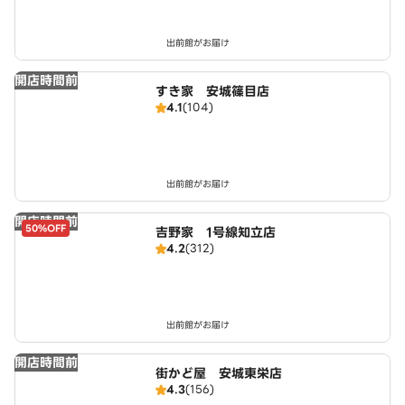
出前館がお届け
開店時間前
すき家 安城篠目店
4.1
(104)
出前館がお届け
開店時間前
50%OFF
吉野家 1号線知立店
4.2
(312)
出前館がお届け
開店時間前
街かど屋 安城東栄店
4.3
(156)