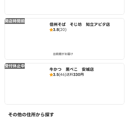
開店時間前
信州そば そじ坊 知立アピタ店
3.8
(20)
出前館がお届け
受付休止中
牛かつ 黒べこ 安城店
3.5
(46)
送料
330円
その他の住所から探す