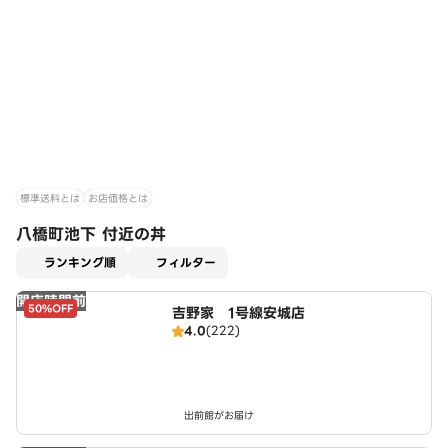
標準送料とは
お店価格とは
八橋町池下 付近の丼
適用なし
ランキング順
フィルター
開店時間前
50%OFF
吉野家 1号線安城店
4.0
(222)
出前館がお届け