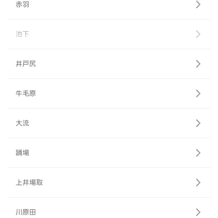
赤羽
池下
井戸尻
牛毛原
大流
踊場
上井場取
川原田