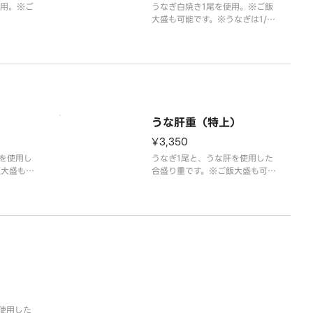
使用。※ご
うなぎ白焼き1尾を使用。※ご飯
大盛も可能です。※うなぎは1/2
にカットして提供いたします。
うな肝重（特上）
¥3,350
肝を使用し
うなぎ1尾と、うな肝を使用した
飯大盛も可
合盛り重です。※ご飯大盛も可能
です。※うなぎは1/2にカットし
て提供いたします。
使用した