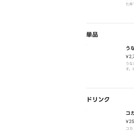
た丼
す。
単品
う
¥2,
うな
す。
※う
いた
ドリンク
コ
¥2
コカ