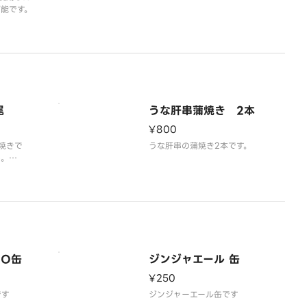
能です。
尾
うな肝串蒲焼き 2本
¥800
焼きで
うな肝串の蒲焼き2本です。
ん。
トして提供
RO缶
ジンジャエール 缶
¥250
です
ジンジャーエール缶です