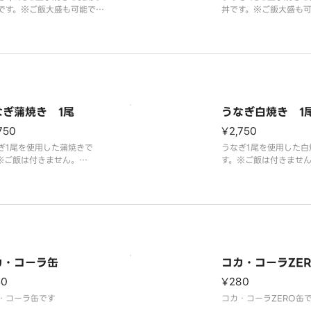
です。※ご飯大盛も可能で
丼です。※ご飯大盛も可
なぎ蒲焼き 1尾
うなぎ白焼き 1
750
¥2,750
ぎ1尾を使用した蒲焼きで
うなぎ1尾を使用した白
※ご飯は付きません。
す。※ご飯は付きませ
なぎは1/2にカットして提供
※うなぎは1/2にカッ
します。
いたします。
カ・コーラ缶
コカ・コーラZE
50
¥280
・コーラ缶です
コカ・コーラZERO缶