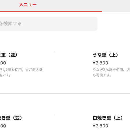
メニュー
な重（並）
うな重（上）
100
¥2,800
ぎ1/2尾を使用。※ご飯大盛
うなぎ3/4尾を使用。
能です。
も可能です。
焼き重（並）
白焼き重（上）
100
¥2,800