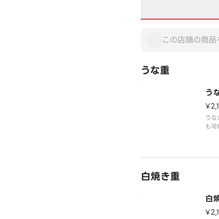
うな重
う
¥2,
うな
も可
白焼き重
白
¥2,