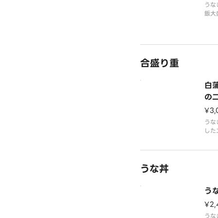
うな
飯大
合盛り重
白
の
¥3,
うな
した
能で
うな丼
う
¥2,
うな