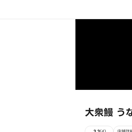
大衆鰻 う
4件のレビュ
3.3
(
4
)
店舗詳