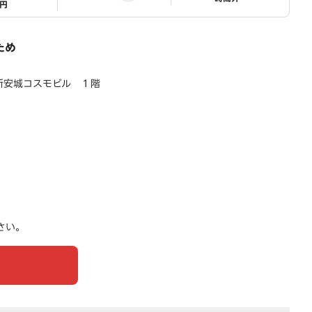
1円
ため
新安城コスモビル １階
さい。