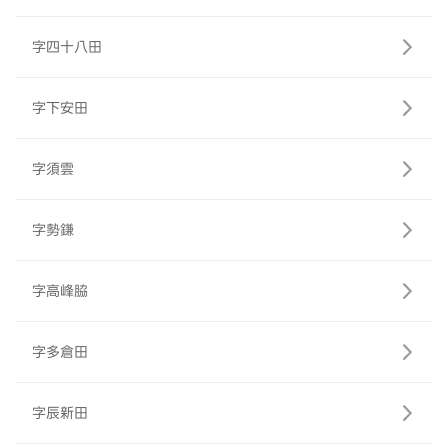
字四十八田
字下安田
字須雲
字勢鎌
字高峰脇
字多倉田
字辰新田