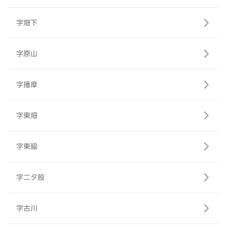
字畑下
字原山
字播摩
字東畑
字東脇
字二タ股
字古川