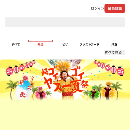
ログイン
会員登録
現在のお届け先：
すべて
弁当
ピザ
ファストフード
洋食
すべて見る
超ゴイゴイヤスー夏祭