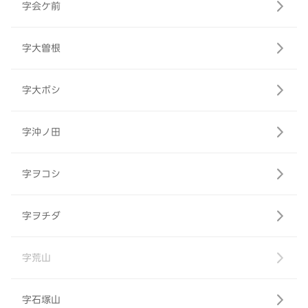
字会ケ前
字大曽根
字大ボシ
字沖ノ田
字ヲコシ
字ヲチダ
字荒山
字石塚山