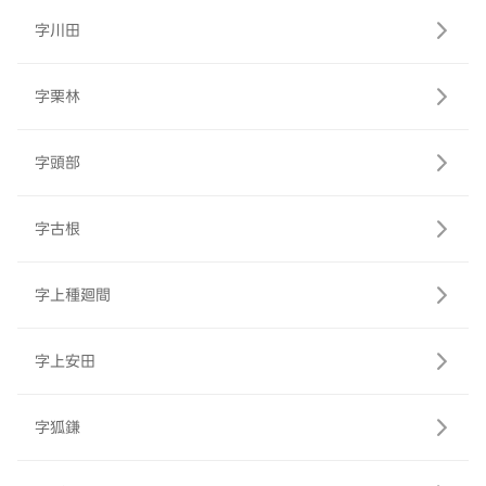
字川田
字栗林
字頭部
字古根
字上種廻間
字上安田
字狐鎌