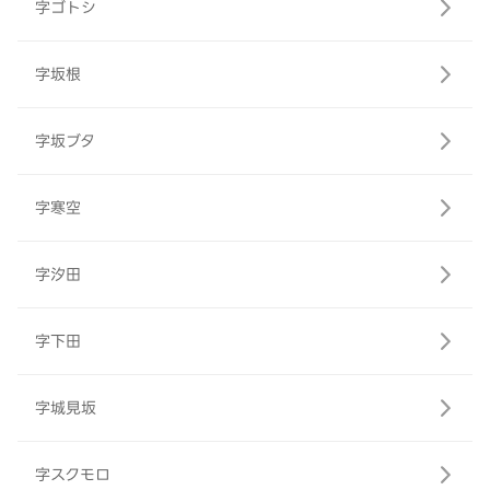
字ゴトシ
字坂根
字坂ブタ
字寒空
字汐田
字下田
字城見坂
字スクモロ