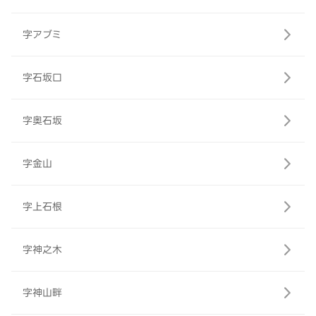
字アブミ
字石坂口
字奥石坂
字金山
字上石根
字神之木
字神山畔