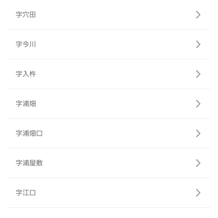
字穴田
字今川
字入杵
字浦畑
字浦畑口
字浦屋敷
字江口